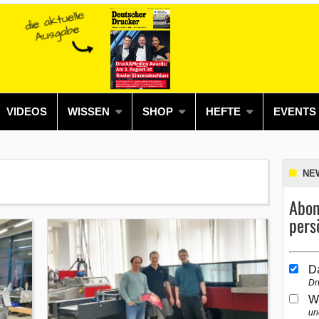
VIDEOS
WISSEN
SHOP
HEFTE
EVENTS
NE
Abon
pers
D
Dr
W
un