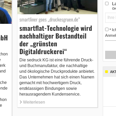
L
Gr
smartliner goes „druckesgruen.de“
smartflat-Technologie wird
Ic
*
nachhaltiger Bestandteil
mbH
Anmel
der „grünsten
Digitaldruckerei“
schon
e
Die sedruck KG ist eine führende Druck-
erk
und Buchmanufaktur, die nachhaltige
and
und ökologische Druckprodukte anbietet.
AK
Das Unternehmen hat sich einen Namen
sche
gemacht mit hochwertigem Druck,
ende
erstklassigen Bindungen sowie
herausragendem Kundenservice.
chon
Weiterlesen
e