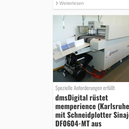
Weiterlesen
Spezielle Anforderungen erfüllt
dmsDigital rüstet
memperience (Karlsruhe
mit Schneidplotter Sinaj
DF0604-MT aus