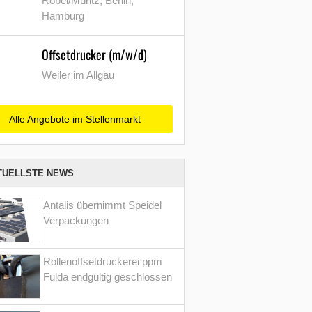
Röbel/Müritz, Berlin,
Hamburg
Offsetdrucker (m/w/d)
Weiler im Allgäu
Alle Angebote im Stellenmarkt
TUELLSTE NEWS
Antalis übernimmt Speidel
Verpackungen
Rollenoffsetdruckerei ppm
Fulda endgültig geschlossen