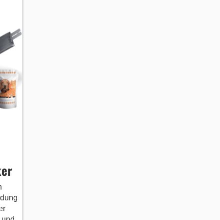
ker
n
ldung
er
- und