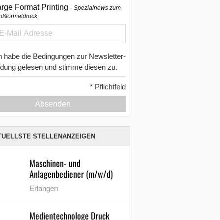
arge Format Printing
Spezialnews zum
oßformatdruck
h habe die Bedingungen zur Newsletter-
dung gelesen und stimme diesen zu.
*
Pflichtfeld
Absenden
TUELLSTE STELLENANZEIGEN
Maschinen- und
Anlagenbediener (m/w/d)
Erlangen
Medientechnologe Druck