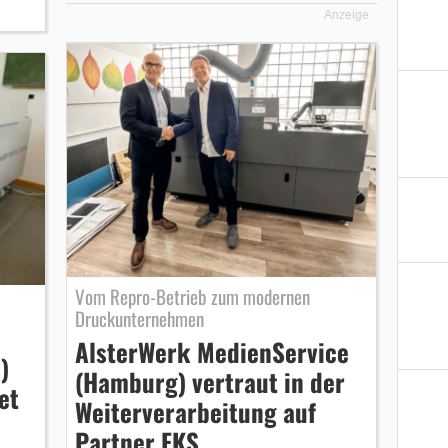
Anzeige
Vom Repro-Betrieb zum modernen
Druckunternehmen
AlsterWerk MedienService
)
(Hamburg) vertraut in der
et
Weiterverarbeitung auf
Partner FKS