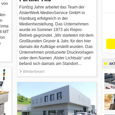
n von
Fünfzig Jahre arbeitet das Team der
AlsterWerk MedienService GmbH in
den
Hamburg erfolgreich in der
rn
Medienherstellung. Das Unternehmen
Firma
wurde im Sommer 1973 als Repro-
04-MT
Betrieb gegründet. „Wir starteten mit dem
von
Großkunden Gruner & Jahr, für den hier
s
damals die Aufträge erstellt wurden. Das
Unternehmen produzierte Druckvorlagen
unter dem Namen ,Alster Lichtsatz‘ und
befand sich damals am Standort…
AK
Weiterlesen