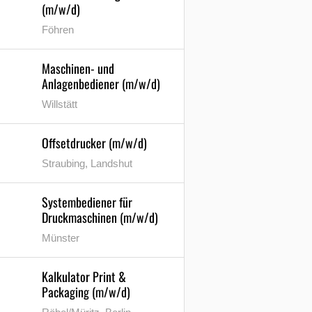
(m/w/d)
Föhren
Maschinen- und
Anlagenbediener (m/w/d)
Willstätt
Offsetdrucker (m/w/d)
Straubing, Landshut
Systembediener für
Druckmaschinen (m/w/d)
Münster
Kalkulator Print &
Packaging (m/w/d)