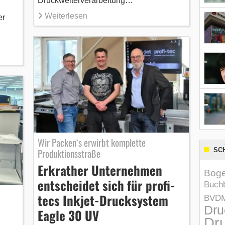
Druckweiterverarbeitung…
Weiterlesen
er
Wir Packen‘s erwirbt komplette
SC
Produktionsstraße
Erkrather Unternehmen
Boge
entscheidet sich für profi-
Buchb
tecs Inkjet-Drucksystem
BVD
Dru
Eagle 30 UV
Dru