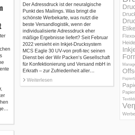
m
Der Adressdruck ist der neuralgische
Dru
Punkt des Mailings. Was bringt die
Druc
schönste Werbekarte, was nutzt die
Druc
t
beste Versandlogistik, wenn der
Etik
individualisierte Adressdruck eher
ter
Flexo
mäßige Ergebnisse liefert? Seit Februar
Heid
2022 versieht ein Inkjet-Drucksystem
Inkj
ichen
MCS Eagle 30 UV-von profi-tec seinen
s
For
Dienst bei der Wir Packen‘s Gesellschaft
ne
für Konfektionierung und Versand mbH in
Manage
gente
Offs
Erkrath – zur Zufriedenheit aller…
Papierf
Weiterlesen
Papi
,
Papier
ker
Textil
chen
Ver
ige…
Werbe