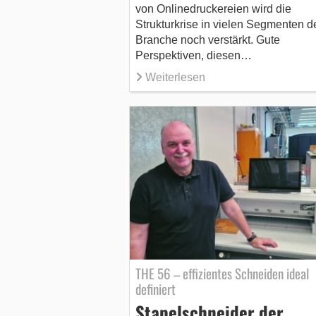
von Onlinedruckereien wird die
Strukturkrise in vielen Segmenten d
Branche noch verstärkt. Gute
Perspektiven, diesen…
Weiterlesen
THE 56 – effizientes Schneiden ideal
definiert
Stapelschneider der