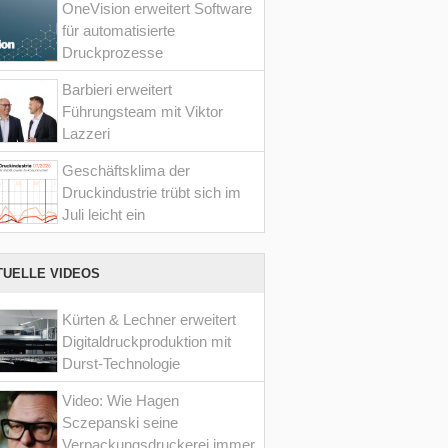
OneVision erweitert Software
für automatisierte
Druckprozesse
Barbieri erweitert
Führungsteam mit Viktor
Lazzeri
Geschäftsklima der
Druckindustrie trübt sich im
Juli leicht ein
TUELLE VIDEOS
Kürten & Lechner erweitert
Digitaldruckproduktion mit
Durst-Technologie
Video: Wie Hagen
Sczepanski seine
Verpackungsdruckerei immer