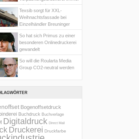
wieder optimiert hat
Texsib sorgt für XXL-
Weihnachtsfassade bei
Einzelhändler Breuninger
So hat sich Primus zu einer
besonderen Onlinedruckerei
gewandelt
So will die Roularta Media
Group CO2-neutral werden
HLAGWÖRTER
noffset
Bogenoffsetdruck
inderei
Buchdruck
Buchverlage
Digitaldruck
M
Direct Mail
Druckerei
ck
Druckfarbe
ckindustrie