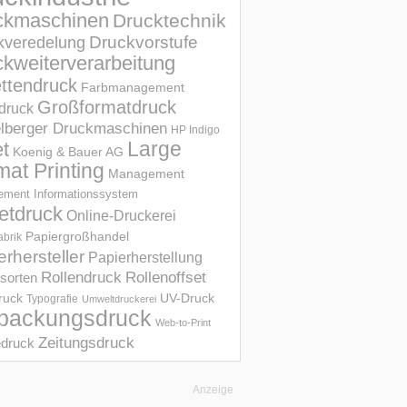
ckmaschinen
Drucktechnik
Druckvorstufe
kveredelung
kweiterverarbeitung
ettendruck
Farbmanagement
Großformatdruck
druck
elberger Druckmaschinen
HP Indigo
et
Large
Koenig & Bauer AG
mat Printing
Management
ment Informations­system
etdruck
Online-Druckerei
Papiergroßhandel
abrik
erhersteller
Papierherstellung
Rollendruck
Rollenoffset
sorten
UV-Druck
druck
Typografie
Umweltdruckerei
packungsdruck
Web-to-Print
Zeitungsdruck
druck
Anzeige