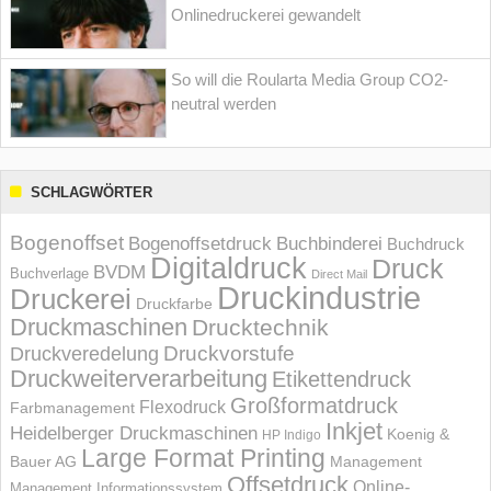
Onlinedruckerei gewandelt
So will die Roularta Media Group CO2-
neutral werden
SCHLAGWÖRTER
Bogenoffset
Bogenoffsetdruck
Buchbinderei
Buchdruck
Digitaldruck
Druck
BVDM
Buchverlage
Direct Mail
Druckindustrie
Druckerei
Druckfarbe
Druckmaschinen
Drucktechnik
Druckvorstufe
Druckveredelung
Druckweiterverarbeitung
Etikettendruck
Großformatdruck
Flexodruck
Farbmanagement
Inkjet
Heidelberger Druckmaschinen
Koenig &
HP Indigo
Large Format Printing
Bauer AG
Management
Offsetdruck
Online-
Management Informations­system