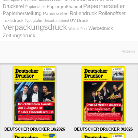
Papierhersteller
Druckerei
Papiergroßhandel
Papierfabrik
Rollendruck
Rollenoffset
Papierherstellung
Papiersorten
UV-Druck
Textildruck
Typografie
Umweltdruckerei
Verpackungsdruck
Werbedruck
Web-to-Print
Zeitungsdruck
Anzeige
DEUTSCHER DRUCKER 10/2026
DEUTSCHER DRUCKER 9/2026