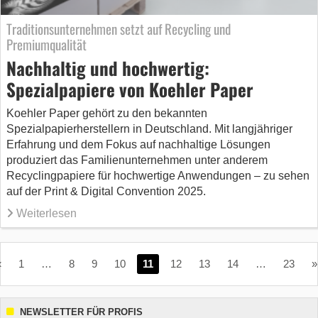
Traditionsunternehmen setzt auf Recycling und
Premiumqualität
Nachhaltig und hochwertig:
Spezialpapiere von Koehler Paper
Koehler Paper gehört zu den bekannten
Spezialpapierherstellern in Deutschland. Mit langjähriger
Erfahrung und dem Fokus auf nachhaltige Lösungen
produziert das Familienunternehmen unter anderem
Recyclingpapiere für hochwertige Anwendungen – zu sehen
auf der Print & Digital Convention 2025.
Weiterlesen
«
1
…
8
9
10
11
12
13
14
…
23
»
NEWSLETTER FÜR PROFIS