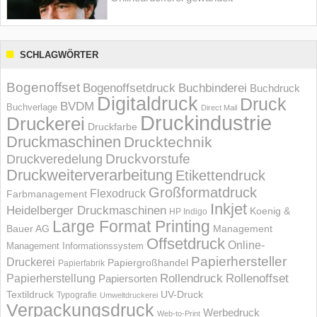
SCHLAGWÖRTER
Bogenoffset
Bogenoffsetdruck
Buchbinderei
Buchdruck
Digitaldruck
Druck
BVDM
Buchverlage
Direct Mail
Druckindustrie
Druckerei
Druckfarbe
Druckmaschinen
Drucktechnik
Druckvorstufe
Druckveredelung
Druckweiterverarbeitung
Etikettendruck
Großformatdruck
Flexodruck
Farbmanagement
Inkjet
Heidelberger Druckmaschinen
Koenig &
HP Indigo
Large Format Printing
Bauer AG
Management
Offsetdruck
Online-
Management Informations­system
Papierhersteller
Druckerei
Papiergroßhandel
Papierfabrik
Rollendruck
Rollenoffset
Papierherstellung
Papiersorten
UV-Druck
Textildruck
Typografie
Umweltdruckerei
Verpackungsdruck
Werbedruck
Web-to-Print