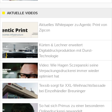
AKTUELLE VIDEOS
Aktuelles Whitepaper zu Agentic Print von
Zipcon
Kürten & Lechner erweitert
Digitaldruckproduktion mit Durst-
Technologie
Video: Wie Hagen Sczepanski seine
Verpackungsdruckerei immer wieder
optimiert hat
Texsib sorgt für XXL-Weihnachtsfassade
bei Einzelhändler Breuninger
So hat sich Primus zu einer besonderen
Onlinedruckerei gewandelt