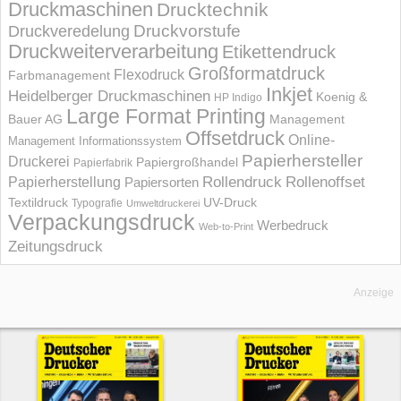
Druckmaschinen
Drucktechnik
Druckvorstufe
Druckveredelung
Druckweiterverarbeitung
Etikettendruck
Großformatdruck
Flexodruck
Farbmanagement
Inkjet
Heidelberger Druckmaschinen
Koenig &
HP Indigo
Large Format Printing
Bauer AG
Management
Offsetdruck
Online-
Management Informations­system
Papierhersteller
Druckerei
Papiergroßhandel
Papierfabrik
Rollendruck
Rollenoffset
Papierherstellung
Papiersorten
UV-Druck
Textildruck
Typografie
Umweltdruckerei
Verpackungsdruck
Werbedruck
Web-to-Print
Zeitungsdruck
Anzeige