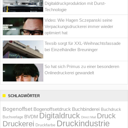
Digitaldruckproduktion mit Durst-
Technologie
Video: Wie Hagen Sczepanski seine
Verpackungsdruckerei immer wieder
optimiert hat
Texsib sorgt für XXL-Weihnachtsfassade
bei Einzelhändler Breuninger
So hat sich Primus zu einer besonderen
Onlinedruckerei gewandelt
SCHLAGWÖRTER
Bogenoffset
Bogenoffsetdruck
Buchbinderei
Buchdruck
Digitaldruck
Druck
BVDM
Buchverlage
Direct Mail
Druckindustrie
Druckerei
Druckfarbe