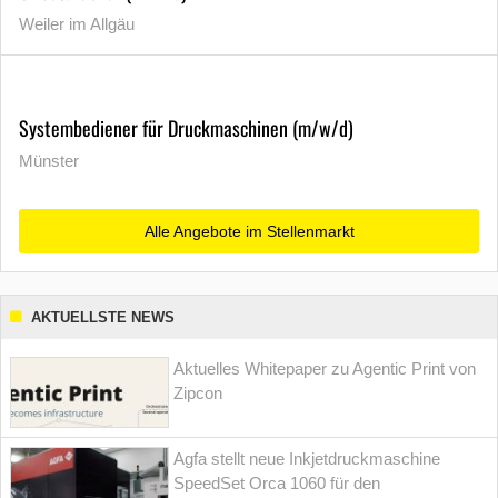
Weiler im Allgäu
Systembediener für Druckmaschinen (m/w/d)
Münster
Alle Angebote im Stellenmarkt
AKTUELLSTE NEWS
Aktuelles Whitepaper zu Agentic Print von
Zipcon
Agfa stellt neue Inkjetdruckmaschine
SpeedSet Orca 1060 für den