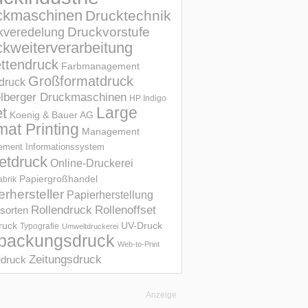
ckmaschinen
Drucktechnik
Druckvorstufe
kveredelung
kweiterverarbeitung
ettendruck
Farbmanagement
Großformatdruck
druck
elberger Druckmaschinen
HP Indigo
et
Large
Koenig & Bauer AG
mat Printing
Management
ment Informations­system
etdruck
Online-Druckerei
Papiergroßhandel
abrik
erhersteller
Papierherstellung
Rollendruck
Rollenoffset
sorten
UV-Druck
druck
Typografie
Umweltdruckerei
packungsdruck
Web-to-Print
Zeitungsdruck
druck
Anzeige