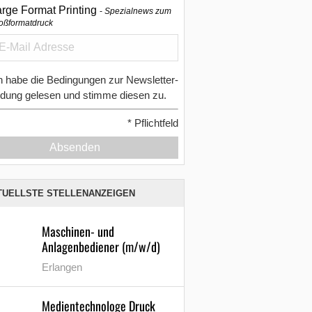
arge Format Printing
Spezialnews zum
oßformatdruck
h habe die Bedingungen zur Newsletter-
dung gelesen und stimme diesen zu.
*
Pflichtfeld
Absenden
TUELLSTE STELLENANZEIGEN
Maschinen- und
Anlagenbediener (m/w/d)
Erlangen
Medientechnologe Druck