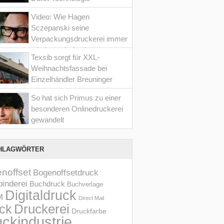
Video: Wie Hagen
Sczepanski seine
Verpackungsdruckerei immer
wieder optimiert hat
Texsib sorgt für XXL-
Weihnachtsfassade bei
Einzelhändler Breuninger
So hat sich Primus zu einer
besonderen Onlinedruckerei
gewandelt
HLAGWÖRTER
noffset
Bogenoffsetdruck
inderei
Buchdruck
Buchverlage
Digitaldruck
M
Direct Mail
Druckerei
ck
Druckfarbe
ckindustrie