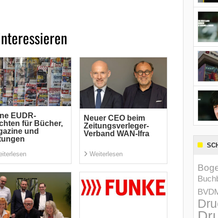
interessieren
ine EUDR-
Neuer CEO beim
ichten für ­Bücher,
Zeitungsverleger-
gazine und
Verband WAN-Ifra
tungen
SC
iterlesen
Weiterlesen
Boge
Buchb
BVD
Dru
Dru