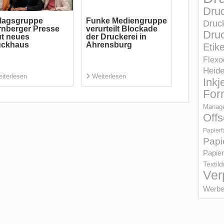
Dru
lagsgruppe
Funke Mediengruppe
Druc
nberger Presse
verurteilt Blockade
Druc
t neues
der Druckerei in
uckhaus
Ahrensburg
Etik
Flexo
Heid
iterlesen
Weiterlesen
Inkj
For
Manage
Offs
Papierf
Papi
Papier
Textil
Ver
Werbe