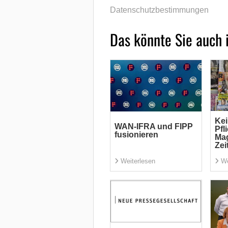
Datenschutzbestimmungen
Das könnte Sie auch 
Ke
WAN-IFRA und FIPP
Pfl
fusionieren
Ma
Zei
Weiterlesen
We