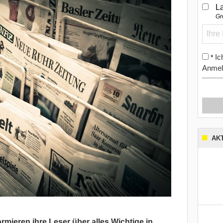
L
Gr
Ic
*
Anmel
AK
mieren ihre Leser über alles Wichtige in