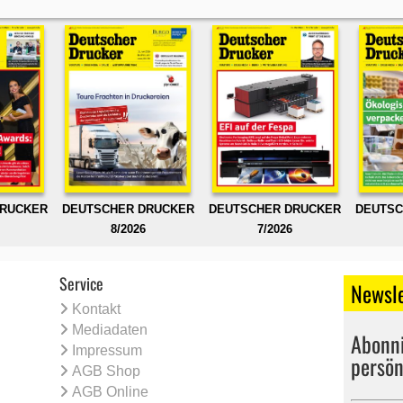
DRUCKER
DEUTSCHER DRUCKER
DEUTSCHER DRUCKER
DEUTSC
8/2026
7/2026
Service
Newsle
Kontakt
Mediadaten
Abonni
Impressum
persön
AGB Shop
AGB Online