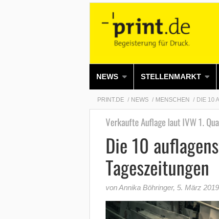
NEWS
STELLENMARKT
PRINT.DE
NEWS
MENSCHEN
DIE 10
Verkaufte Auflage laut IVW 1. Qu
Die 10 auflagens
Tageszeitungen
von Annika Böhringer
,
5. März 2019