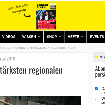
VIDEOS
WISSEN
SHOP
HEFTE
EVENTS
 AUFLAGENSTÄRKSTEN REGIONALEN TAGESZEITUNGEN
artal 2018
NE
tärksten regionalen
Abon
pers
D
Dr
W
un