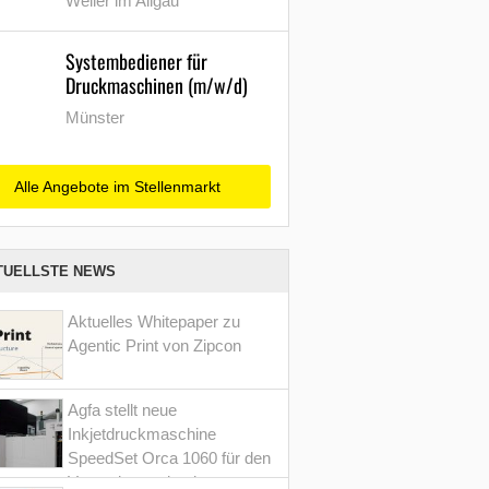
Weiler im Allgäu
Systembediener für
Druckmaschinen (m/w/d)
Münster
Alle Angebote im Stellenmarkt
TUELLSTE NEWS
Aktuelles Whitepaper zu
Agentic Print von Zipcon
Agfa stellt neue
Inkjetdruckmaschine
SpeedSet Orca 1060 für den
Verpackungsdruck vor