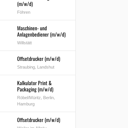
(m/w/d)
Föhren
Maschinen- und
Anlagenbediener (m/w/d)
Willstätt
Offsetdrucker (m/w/d)
Straubing, Landshut
Kalkulator Print &
Packaging (m/w/d)
Röbel/Müritz, Berlin,
Hamburg
Offsetdrucker (m/w/d)