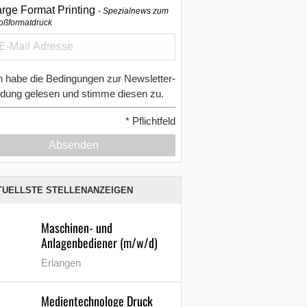
arge Format Printing
Spezialnews zum
oßformatdruck
h habe die Bedingungen zur Newsletter-
dung gelesen und stimme diesen zu.
*
Pflichtfeld
Absenden
TUELLSTE STELLENANZEIGEN
Maschinen- und
Anlagenbediener (m/w/d)
Erlangen
Medientechnologe Druck