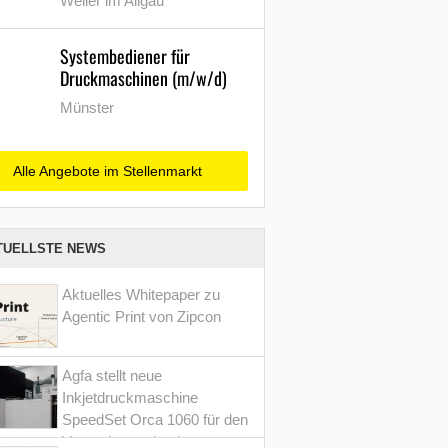
Weiler im Allgäu
Systembediener für
Druckmaschinen (m/w/d)
Münster
Alle Angebote im Stellenmarkt
TUELLSTE NEWS
Aktuelles Whitepaper zu
Agentic Print von Zipcon
Agfa stellt neue
Inkjetdruckmaschine
SpeedSet Orca 1060 für den
Verpackungsdruck vor