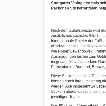
Stuttgarter Verlag erstmals s
Päckchen Stickerraritäten bei
Nach dem Zufallsprinzip wird durc
zusätzliches sechstes Bildchen 
internationale Spieler der Fußba
ablichten lassen – vom Newcomer
wie Robert Lewandowski. Panini 
Ausprägungen bis hin zum Goldst
insgesamt 80 verschiedene Rarit
Farbvarianten Burgund, Bronze, 
Diese Sticker sind nicht Teil de
können durch ihre Limitierung ni
werden. Alle insgesamt 14 Legen
Stickern abgebildet sind, sind je
jeweiligen Teams.
Das 80-seitige Album gibt den S