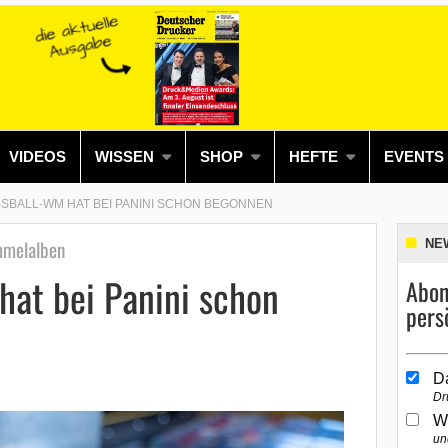
VIDEOS
WISSEN
SHOP
HEFTE
EVENTS
SSBALL-WM HAT BEI PANINI SCHON BEGONNEN
mmelalben
NE
hat bei Panini schon
Abon
pers
D
Dr
W
un