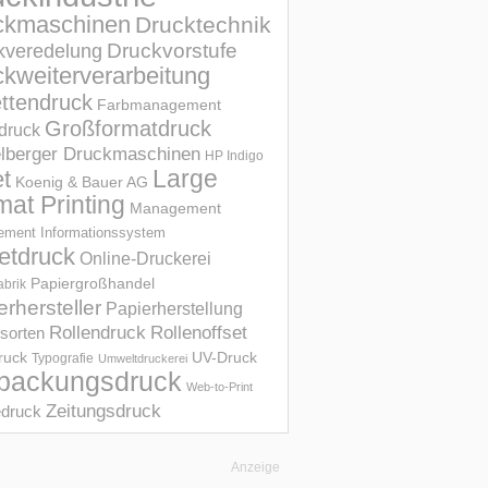
ckmaschinen
Drucktechnik
Druckvorstufe
kveredelung
kweiterverarbeitung
ettendruck
Farbmanagement
Großformatdruck
druck
elberger Druckmaschinen
HP Indigo
et
Large
Koenig & Bauer AG
mat Printing
Management
ment Informations­system
etdruck
Online-Druckerei
Papiergroßhandel
abrik
erhersteller
Papierherstellung
Rollendruck
Rollenoffset
sorten
UV-Druck
druck
Typografie
Umweltdruckerei
packungsdruck
Web-to-Print
Zeitungsdruck
druck
Anzeige