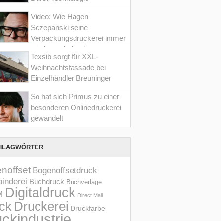
Video: Wie Hagen
Sczepanski seine
Verpackungsdruckerei immer
wieder optimiert hat
Texsib sorgt für XXL-
Weihnachtsfassade bei
Einzelhändler Breuninger
So hat sich Primus zu einer
besonderen Onlinedruckerei
gewandelt
HLAGWÖRTER
noffset
Bogenoffsetdruck
inderei
Buchdruck
Buchverlage
Digitaldruck
M
Direct Mail
Druckerei
ck
Druckfarbe
ckindustrie