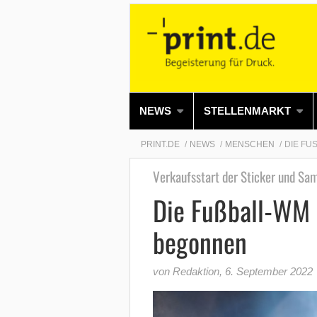
NEWS
STELLENMARKT
PRINT.DE
NEWS
MENSCHEN
DIE FU
Verkaufsstart der Sticker und Sa
Die Fußball-WM 
begonnen
von Redaktion
,
6. September 2022