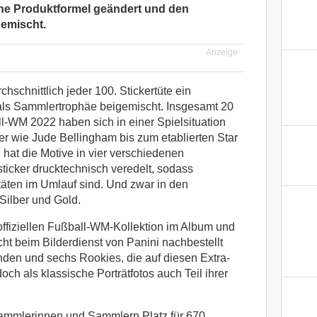
eine Produktformel geändert und den
gemischt.
Anzeige
hschnittlich jeder 100. Stickertüte ein
als Sammlertrophäe beigemischt. Insgesamt 20
ll-WM 2022 haben sich in einer Spielsituation
 wie Jude Bellingham bis zum etablierten Star
hat die Motive in vier verschiedenen
icker drucktechnisch veredelt, sodass
äten im Umlauf sind. Und zwar in den
Silber und Gold.
r offiziellen Fußball-WM-Kollektion im Album und
cht beim Bilderdienst von Panini nachbestellt
den und sechs Rookies, die auf diesen Extra-
doch als klassische Porträtfotos auch Teil ihrer
ammlerinnen und Sammlern Platz für 670