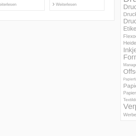
iterlesen
Weiterlesen
Dru
Druc
Druc
Etik
Flexo
Heid
Inkj
For
Manage
Offs
Papierf
Papi
Papier
Textil
Ver
Werbe