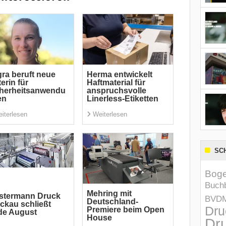
ra beruft neue
Herma entwickelt
terin für
Haftmaterial für
cherheitsanwendu
anspruchsvolle
en
Linerless-Etiketten
iterlesen
Weiterlesen
SC
Boge
Buchb
Mehring mit
stermann Druck
BVD
Deutschland-
ckau schließt
Dru
Premiere beim Open
de August
House
Dru