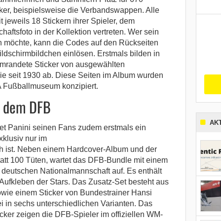
icker, beispielsweise die Verbandswappen. Alle
jeweils 18 Stickern ihrer Spieler, dem
ftsfoto in der Kollektion vertreten. Wer sein
en möchte, kann die Codes auf den Rückseiten
ildschirmbildchen einlösen. Erstmals bilden in
mrandete Sticker von ausgewählten
ie seit 1930 ab. Diese Seiten im Album wurden
 Fußballmuseum konzipiert.
t dem DFB
AK
et Panini seinen Fans zudem erstmals ein
xklusiv nur im
ch ist. Neben einem Hardcover-Album und der
att 100 Tüten, wartet das DFB-Bundle mit einem
er deutschen Nationalmannschaft auf. Es enthält
 Aufkleben der Stars. Das Zusatz-Set besteht aus
owie einem Sticker von Bundestrainer Hansi
ei in sechs unterschiedlichen Varianten. Das
cker zeigen die DFB-Spieler im offiziellen WM-