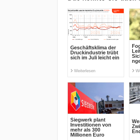
Fog
Geschäftsklima der
Lei
Druckindustrie trübt
Si
sich im Juli leicht ein
ng
Weiterlesen
We
Siegwerk plant
We
Investitionen von
Zwi
mehr als 300
En
Millionen Euro