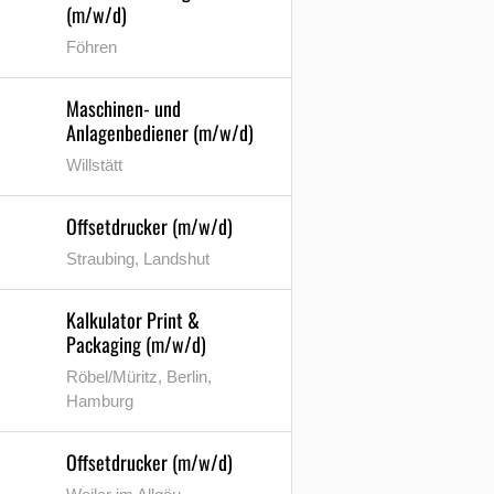
(m/w/d)
Föhren
Maschinen- und
Anlagenbediener (m/w/d)
Willstätt
Offsetdrucker (m/w/d)
Straubing, Landshut
Kalkulator Print &
Packaging (m/w/d)
Röbel/Müritz, Berlin,
Hamburg
Offsetdrucker (m/w/d)