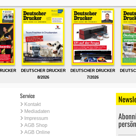
DRUCKER
DEUTSCHER DRUCKER
DEUTSCHER DRUCKER
DEUTSC
8/2026
7/2026
Service
Newsle
Kontakt
Mediadaten
Abonni
Impressum
persön
AGB Shop
AGB Online