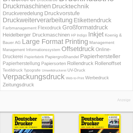
Druckmaschinen
Drucktechnik
Druckvorstufe
Druckveredelung
Druckweiterverarbeitung
Etikettendruck
Großformatdruck
Flexodruck
Farbmanagement
Inkjet
Heidelberger Druckmaschinen
Koenig &
HP Indigo
Large Format Printing
Bauer AG
Management
Offsetdruck
Online-
Management Informations­system
Papierhersteller
Druckerei
Papiergroßhandel
Papierfabrik
Rollendruck
Rollenoffset
Papierherstellung
Papiersorten
UV-Druck
Textildruck
Typografie
Umweltdruckerei
Verpackungsdruck
Werbedruck
Web-to-Print
Zeitungsdruck
Anzeige