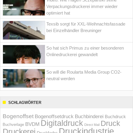
Verpackungsdruckerei immer wieder
optimiert hat
Texsib sorgt für XXL-Weihnachtsfassade
bei Einzelhändler Breuninger
So hat sich Primus zu einer besonderen
Onlinedruckerei gewandelt
So will die Roularta Media Group CO2-
neutral werden
SCHLAGWÖRTER
Bogenoffset
Bogenoffsetdruck
Buchbinderei
Buchdruck
Digitaldruck
Druck
BVDM
Buchverlage
Direct Mail
Druckindustrie
Druckerei
Druckfarbe