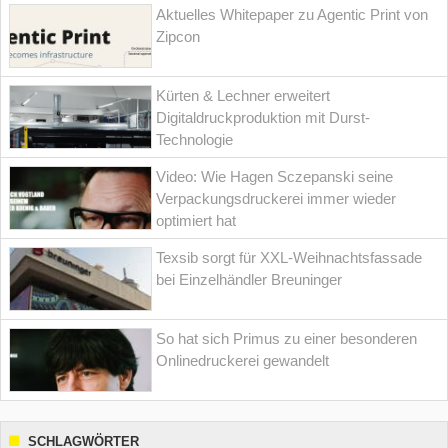
Aktuelles Whitepaper zu Agentic Print von
Zipcon
Kürten & Lechner erweitert
Digitaldruckproduktion mit Durst-
Technologie
Video: Wie Hagen Sczepanski seine
Verpackungsdruckerei immer wieder
optimiert hat
Texsib sorgt für XXL-Weihnachtsfassade
bei Einzelhändler Breuninger
So hat sich Primus zu einer besonderen
Onlinedruckerei gewandelt
SCHLAGWÖRTER