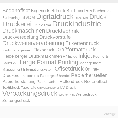
Bogenoffset
Bogenoffsetdruck
Buchbinderei
Buchdruck
Digitaldruck
Druck
BVDM
Buchverlage
Direct Mail
Druckindustrie
Druckerei
Druckfarbe
Druckmaschinen
Drucktechnik
Druckvorstufe
Druckveredelung
Druckweiterverarbeitung
Etikettendruck
Großformatdruck
Flexodruck
Farbmanagement
Inkjet
Heidelberger Druckmaschinen
Koenig &
HP Indigo
Large Format Printing
Bauer AG
Management
Offsetdruck
Online-
Management Informations­system
Papierhersteller
Druckerei
Papiergroßhandel
Papierfabrik
Rollendruck
Rollenoffset
Papierherstellung
Papiersorten
UV-Druck
Textildruck
Typografie
Umweltdruckerei
Verpackungsdruck
Werbedruck
Web-to-Print
Zeitungsdruck
Anzeige