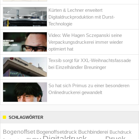
Kürten & Lechner erweitert
Digitaldruckproduktion mit Durst-
Technologie
Video: Wie Hagen Sczepanski seine
Verpackungsdruckerei immer wieder
optimiert hat
Texsib sorgt für XXL-Weihnachtsfassade
bei Einzelhändler Breuninger
So hat sich Primus zu einer besonderen
Onlinedruckerei gewandelt
SCHLAGWÖRTER
Bogenoffset
Bogenoffsetdruck
Buchbinderei
Buchdruck
Digitaldruck