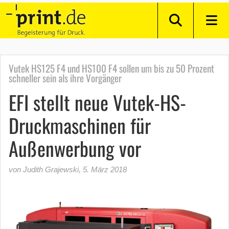
Vutek HS125 F4 und HS100 F4 sollen um bis zu 50 Prozent
schneller sein als ihre Vorgänger
EFI stellt neue Vutek-HS-
Druckmaschinen für
Außenwerbung vor
von Judith Grajewski
,
5. März 2018