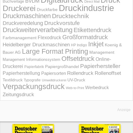
Druck
BVDM
Buchverlage
Direct Mail
Druckindustrie
Druckerei
Druckfarbe
Druckmaschinen
Drucktechnik
Druckvorstufe
Druckveredelung
Druckweiterverarbeitung
Etikettendruck
Großformatdruck
Flexodruck
Farbmanagement
Inkjet
Heidelberger Druckmaschinen
Koenig &
HP Indigo
Large Format Printing
Bauer AG
Management
Offsetdruck
Online-
Management Informations­system
Papierhersteller
Druckerei
Papiergroßhandel
Papierfabrik
Rollendruck
Rollenoffset
Papierherstellung
Papiersorten
UV-Druck
Textildruck
Typografie
Umweltdruckerei
Verpackungsdruck
Werbedruck
Web-to-Print
Zeitungsdruck
Anzeige