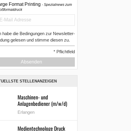
arge Format Printing
Spezialnews zum
oßformatdruck
h habe die Bedingungen zur Newsletter-
dung gelesen und stimme diesen zu.
*
Pflichtfeld
Absenden
TUELLSTE STELLENANZEIGEN
Maschinen- und
Anlagenbediener (m/w/d)
Erlangen
Medientechnologe Druck