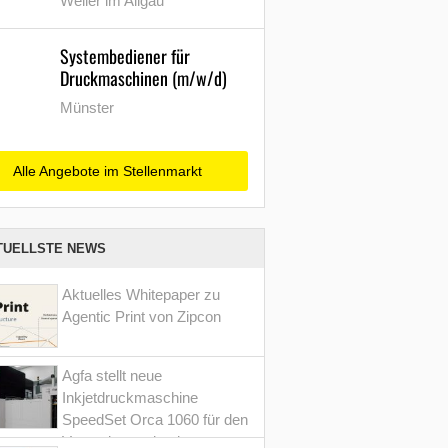
Weiler im Allgäu
Systembediener für
Druckmaschinen (m/w/d)
Münster
Alle Angebote im Stellenmarkt
TUELLSTE NEWS
Aktuelles Whitepaper zu
Agentic Print von Zipcon
Agfa stellt neue
Inkjetdruckmaschine
SpeedSet Orca 1060 für den
Verpackungsdruck vor