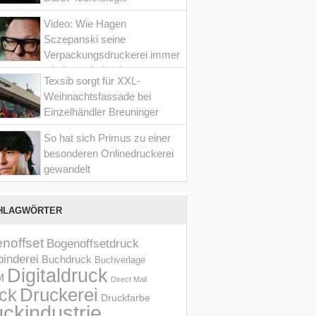
Video: Wie Hagen
Sczepanski seine
Verpackungsdruckerei immer
wieder optimiert hat
Texsib sorgt für XXL-
Weihnachtsfassade bei
Einzelhändler Breuninger
So hat sich Primus zu einer
besonderen Onlinedruckerei
gewandelt
HLAGWÖRTER
noffset
Bogenoffsetdruck
inderei
Buchdruck
Buchverlage
Digitaldruck
M
Direct Mail
Druckerei
ck
Druckfarbe
ckindustrie