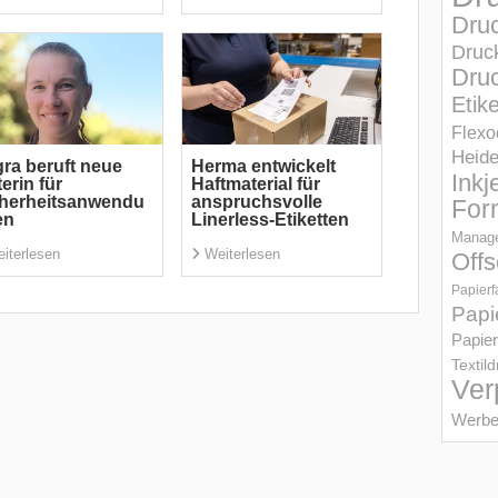
Dru
Druc
Druc
Etik
Flexo
Heid
ra beruft neue
Herma entwickelt
Inkj
terin für
Haftmaterial für
cherheitsanwendu
anspruchsvolle
For
en
Linerless-Etiketten
Manage
iterlesen
Weiterlesen
Offs
Papierf
Papi
Papier
Textil
Ver
Werbe