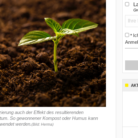
L
Gr
Ic
*
Anmel
AK
zierung auch der Effekt des resultierenden
stum. So gewonnener Kompost oder Humus kann
erwendet werden.
(Bild: Herma)