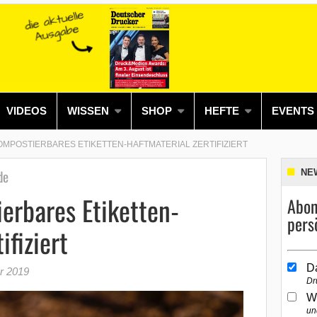
VIDEOS
WISSEN
SHOP
HEFTE
EVENTS
OMPOSTIERBARES ETIKETTEN-HAFTMATERIAL ZERTIFIZIERT
de
NE
erbares Etiketten-
Abon
pers
ifiziert
D
r 2019
Dr
W
un