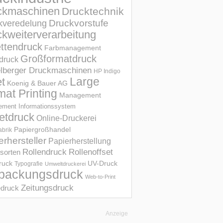
ckmaschinen
Drucktechnik
Druckvorstufe
kveredelung
kweiterverarbeitung
ettendruck
Farbmanagement
Großformatdruck
druck
elberger Druckmaschinen
HP Indigo
et
Large
Koenig & Bauer AG
mat Printing
Management
ment Informations­system
etdruck
Online-Druckerei
Papiergroßhandel
abrik
erhersteller
Papierherstellung
Rollendruck
Rollenoffset
sorten
UV-Druck
druck
Typografie
Umweltdruckerei
packungsdruck
Web-to-Print
Zeitungsdruck
druck
Anzeige