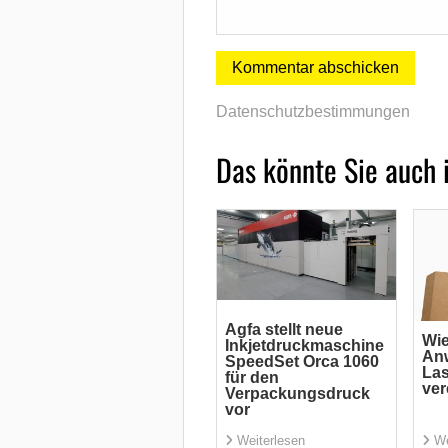
Datenschutzbestimmungen
Das könnte Sie auch 
Agfa stellt neue
Wi
Inkjetdruckmaschine
An
SpeedSet Orca 1060
La
für den
ver
Verpackungsdruck
vor
Weiterlesen
We