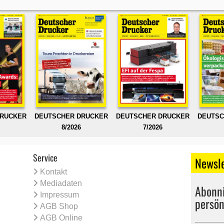
DRUCKER
DEUTSCHER DRUCKER
DEUTSCHER DRUCKER
DEUTSC
8/2026
7/2026
Service
Newsle
Kontakt
Mediadaten
Abonni
Impressum
persön
AGB Shop
AGB Online