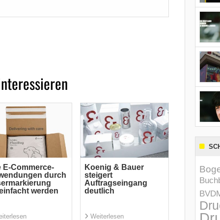
interessieren
SC
e E-Commerce-
Koenig & Bauer
Boge
wendungen durch
steigert
Buchb
sermarkierung
Auftragseingang
einfacht werden
deutlich
BVD
Dru
Dru
iterlesen
Weiterlesen