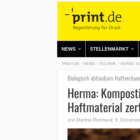
NEWS
STELLENMARKT
PRINT.DE
NEWS
TECHNIK
HERMA: K
Biologisch abbaubare Haftverbun
Herma: Komposti
Haftmaterial zert
von Martina Reinhardt
,
9. Dezembe