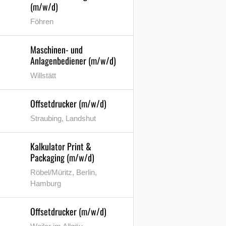
(m/w/d)
Föhren
Maschinen- und
Anlagenbediener (m/w/d)
Willstätt
Offsetdrucker (m/w/d)
Straubing, Landshut
Kalkulator Print &
Packaging (m/w/d)
Röbel/Müritz, Berlin,
Hamburg
Offsetdrucker (m/w/d)