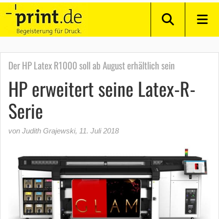
Der HP Latex R1000 soll ab August erhältlich sein
HP erweitert seine Latex-R-
Serie
von Judith Grajewski
,
11. Juli 2018