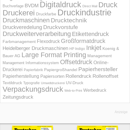
Digitaldruck
Druck
BVDM
Buchverlage
Direct Mail
Druckindustrie
Druckerei
Druckfarbe
Druckmaschinen
Drucktechnik
Druckvorstufe
Druckveredelung
Druckweiterverarbeitung
Etikettendruck
Großformatdruck
Flexodruck
Farbmanagement
Inkjet
Heidelberger Druckmaschinen
Koenig &
HP Indigo
Large Format Printing
Bauer AG
Management
Offsetdruck
Online-
Management Informations­system
Papierhersteller
Druckerei
Papiergroßhandel
Papierfabrik
Rollendruck
Rollenoffset
Papierherstellung
Papiersorten
UV-Druck
Textildruck
Typografie
Umweltdruckerei
Verpackungsdruck
Werbedruck
Web-to-Print
Zeitungsdruck
Anzeige