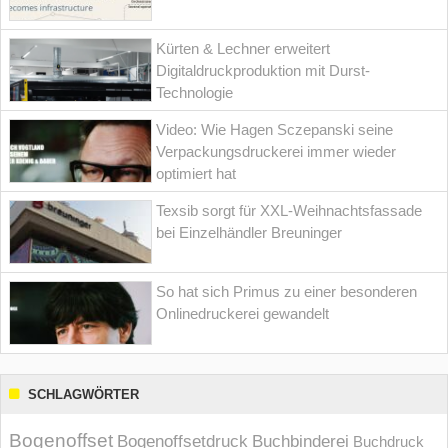
Kürten & Lechner erweitert
Digitaldruckproduktion mit Durst-
Technologie
Video: Wie Hagen Sczepanski seine
Verpackungsdruckerei immer wieder
optimiert hat
Texsib sorgt für XXL-Weihnachtsfassade
bei Einzelhändler Breuninger
So hat sich Primus zu einer besonderen
Onlinedruckerei gewandelt
SCHLAGWÖRTER
Bogenoffset
Bogenoffsetdruck
Buchbinderei
Buchdruck