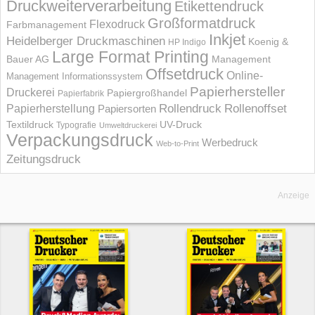
Druckweiterverarbeitung
Etikettendruck
Großformatdruck
Flexodruck
Farbmanagement
Inkjet
Heidelberger Druckmaschinen
Koenig &
HP Indigo
Large Format Printing
Bauer AG
Management
Offsetdruck
Online-
Management Informations­system
Papierhersteller
Druckerei
Papiergroßhandel
Papierfabrik
Rollendruck
Rollenoffset
Papierherstellung
Papiersorten
UV-Druck
Textildruck
Typografie
Umweltdruckerei
Verpackungsdruck
Werbedruck
Web-to-Print
Zeitungsdruck
Anzeige