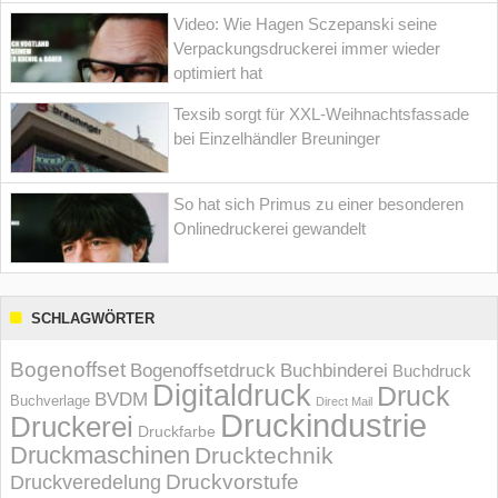
Video: Wie Hagen Sczepanski seine
Verpackungsdruckerei immer wieder
optimiert hat
Texsib sorgt für XXL-Weihnachtsfassade
bei Einzelhändler Breuninger
So hat sich Primus zu einer besonderen
Onlinedruckerei gewandelt
SCHLAGWÖRTER
Bogenoffset
Bogenoffsetdruck
Buchbinderei
Buchdruck
Digitaldruck
Druck
BVDM
Buchverlage
Direct Mail
Druckindustrie
Druckerei
Druckfarbe
Druckmaschinen
Drucktechnik
Druckvorstufe
Druckveredelung