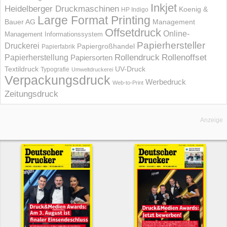
Inkjet
Heidelberger Druckmaschinen
Koenig &
HP Indigo
Large Format Printing
Bauer AG
Management
Offsetdruck
Online-
Management Informations­system
Papierhersteller
Druckerei
Papiergroßhandel
Papierfabrik
Rollendruck
Rollenoffset
Papierherstellung
Papiersorten
UV-Druck
Textildruck
Typografie
Umweltdruckerei
Verpackungsdruck
Werbedruck
Web-to-Print
Zeitungsdruck
Anzeige