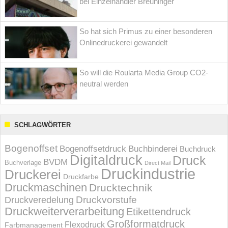
bei Einzelhändler Breuninger
So hat sich Primus zu einer besonderen
Onlinedruckerei gewandelt
So will die Roularta Media Group CO2-
neutral werden
SCHLAGWÖRTER
Bogenoffset
Bogenoffsetdruck
Buchbinderei
Buchdruck
Digitaldruck
Druck
BVDM
Buchverlage
Direct Mail
Druckindustrie
Druckerei
Druckfarbe
Druckmaschinen
Drucktechnik
Druckvorstufe
Druckveredelung
Druckweiterverarbeitung
Etikettendruck
Großformatdruck
Flexodruck
Farbmanagement