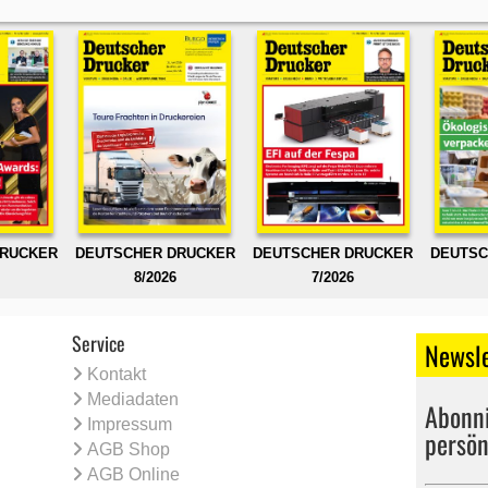
DRUCKER
DEUTSCHER DRUCKER
DEUTSCHER DRUCKER
DEUTSC
8/2026
7/2026
Service
Newsle
Kontakt
Mediadaten
Abonni
Impressum
persön
AGB Shop
AGB Online