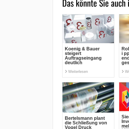
Das könnte Sie auch 
Koenig & Bauer
Rol
steigert
i p
Auftragseingang
end
deutlich
ge
Weiterlesen
We
Sie
Bertelsmann plant
Inv
die Schließung von
meh
Vogel Druck