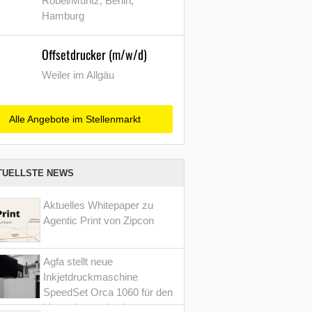
Röbel/Müritz, Berlin,
Hamburg
Offsetdrucker (m/w/d)
Weiler im Allgäu
Alle Angebote im Stellenmarkt
TUELLSTE NEWS
Aktuelles Whitepaper zu
Agentic Print von Zipcon
Agfa stellt neue
Inkjetdruckmaschine
SpeedSet Orca 1060 für den
Verpackungsdruck vor