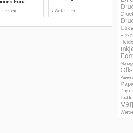
lionen Euro
Dru
iterlesen
Weiterlesen
Druc
Druc
Etik
Flexo
Heid
Inkj
For
Manage
Offs
Papierf
Papi
Papier
Textil
Ver
Werbe