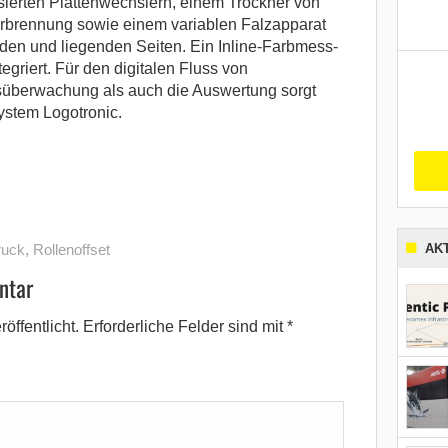
sierten Plattenwechslern, einem Trockner von
erbrennung sowie einem variablen Falzapparat
nden und liegenden Seiten. Ein Inline-Farbmess-
egriert. Für den digitalen Fluss von
nsüberwachung als auch die Auswertung sorgt
stem Logotronic.
ruck
,
Rollenoffset
AK
ntar
öffentlicht.
Erforderliche Felder sind mit
*