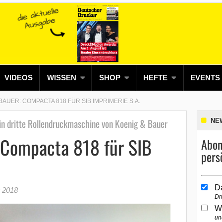
VIDEOS
WISSEN
SHOP
HEFTE
EVENTS
BAUER: COMPACTA 818 FÜR SIB IMPRIMERIE S.A.
 in dritte Rollendruckmaschine von Koenig & Bauer
NE
 Compacta 818 für SIB
Abon
pers
D
 2018
Dr
W
un