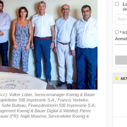
L
Gr
Ic
*
Anmel
AK
(v.l.): Volker Löber, Servicemanager Koenig & Bauer
ojektleiter SIB Imprimerie S.A.; Francis Verbeke,
; Sofie Bulteau, Finanzdirektorin SIB Imprimerie S.A;
agement Koenig & Bauer Digital & Webfed; Pierre
Bauer (FR); Najib Moumni, Serviceleiter Koenig &