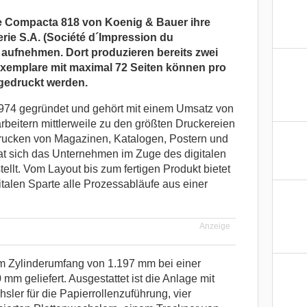
ne Compacta 818 von Koenig & Bauer ihre
rie S.A. (Société d´Impression du
 aufnehmen. Dort produzieren bereits zwei
Exemplare mit maximal 72 Seiten können pro
gedruckt werden.
1974 gegründet und gehört mit einem Umsatz von
rbeitern mittlerweile zu den größten Druckereien
rucken von Magazinen, Katalogen, Postern und
at sich das Unternehmen im Zuge des digitalen
ellt. Vom Layout bis zum fertigen Produkt bietet
italen Sparte alle Prozessabläufe aus einer
Anzeige
m Zylinderumfang von 1.197 mm bei einer
m geliefert. Ausgestattet ist die Anlage mit
ler für die Papierrollenzuführung, vier