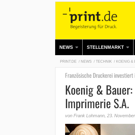
NEWS
STELLENMARKT
PRINT.DE
NEWS
TECHNIK
KOENIG & 
Französische Druckerei investiert
Koenig & Bauer:
Imprimerie S.A.
von Frank Lohmann
,
23. November