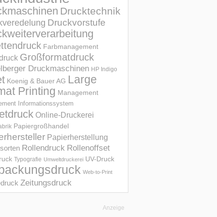
ckmaschinen
Drucktechnik
Druckvorstufe
kveredelung
kweiterverarbeitung
ettendruck
Farbmanagement
Großformatdruck
druck
elberger Druckmaschinen
HP Indigo
et
Large
Koenig & Bauer AG
mat Printing
Management
ment Informations­system
etdruck
Online-Druckerei
Papiergroßhandel
abrik
erhersteller
Papierherstellung
Rollendruck
Rollenoffset
sorten
UV-Druck
druck
Typografie
Umweltdruckerei
packungsdruck
Web-to-Print
Zeitungsdruck
druck
Anzeige