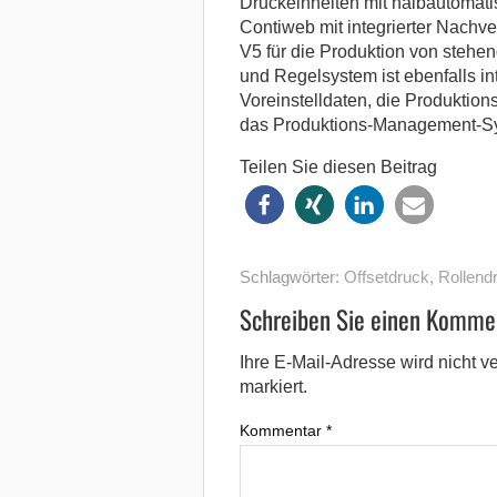
Druckeinheiten mit halbautomati
Contiweb mit integrierter Nachv
V5 für die Produktion von stehe
und Regelsystem ist ebenfalls int
Voreinstelldaten, die Produktio
das Produktions-Management-Sy
Teilen Sie diesen Beitrag
Schlagwörter:
Offsetdruck
,
Rollend
Schreiben Sie einen Komme
Ihre E-Mail-Adresse wird nicht ver
markiert.
Kommentar
*