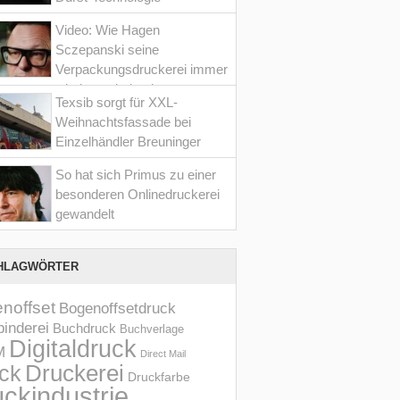
Video: Wie Hagen
Sczepanski seine
Verpackungsdruckerei immer
wieder optimiert hat
Texsib sorgt für XXL-
Weihnachtsfassade bei
Einzelhändler Breuninger
So hat sich Primus zu einer
besonderen Onlinedruckerei
gewandelt
HLAGWÖRTER
noffset
Bogenoffsetdruck
inderei
Buchdruck
Buchverlage
Digitaldruck
M
Direct Mail
Druckerei
ck
Druckfarbe
ckindustrie