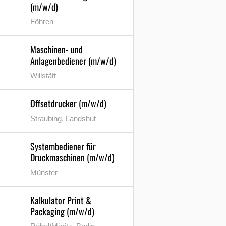
(m/w/d)
Föhren
Maschinen- und
Anlagenbediener (m/w/d)
Willstätt
Offsetdrucker (m/w/d)
Straubing, Landshut
Systembediener für
Druckmaschinen (m/w/d)
Münster
Kalkulator Print &
Packaging (m/w/d)