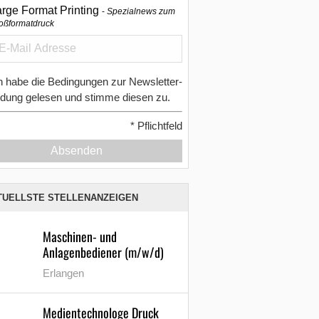
arge Format Printing
Spezialnews zum
oßformatdruck
h habe die Bedingungen zur Newsletter-
dung gelesen und stimme diesen zu.
*
Pflichtfeld
Absenden
TUELLSTE STELLENANZEIGEN
Maschinen- und
Anlagenbediener (m/w/d)
Erlangen
Medientechnologe Druck