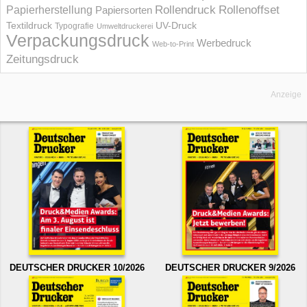
Rollendruck
Rollenoffset
Papierherstellung
Papiersorten
UV-Druck
Textildruck
Typografie
Umweltdruckerei
Verpackungsdruck
Werbedruck
Web-to-Print
Zeitungsdruck
Anzeige
DEUTSCHER DRUCKER 10/2026
DEUTSCHER DRUCKER 9/2026