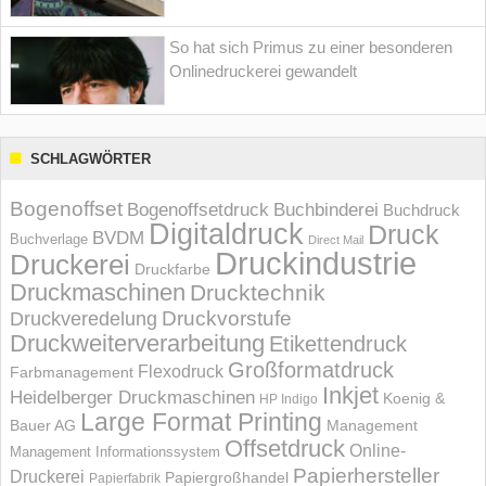
So hat sich Primus zu einer besonderen
Onlinedruckerei gewandelt
SCHLAGWÖRTER
Bogenoffset
Bogenoffsetdruck
Buchbinderei
Buchdruck
Digitaldruck
Druck
BVDM
Buchverlage
Direct Mail
Druckindustrie
Druckerei
Druckfarbe
Druckmaschinen
Drucktechnik
Druckvorstufe
Druckveredelung
Druckweiterverarbeitung
Etikettendruck
Großformatdruck
Flexodruck
Farbmanagement
Inkjet
Heidelberger Druckmaschinen
Koenig &
HP Indigo
Large Format Printing
Bauer AG
Management
Offsetdruck
Online-
Management Informations­system
Papierhersteller
Druckerei
Papiergroßhandel
Papierfabrik