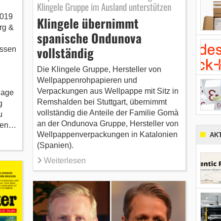
Klingele Gruppe im Ausland unterstützen
2019
Klingele übernimmt
rg &
spanische Ondunova
vollständig
üssen
Die Klingele Gruppe, Hersteller von
Wellpappenrohpapieren und
Verpackungen aus Wellpappe mit Sitz in
lage
Remshalden bei Stuttgart, übernimmt
g
vollständig die Anteile der Familie Gomà
u
an der Ondunova Gruppe, Hersteller von
nden…
Wellpappenverpackungen in Katalonien
AK
(Spanien).
Weiterlesen