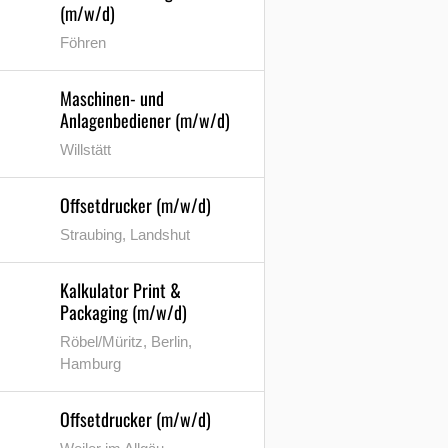
(m/w/d)
Föhren
Maschinen- und
Anlagenbediener (m/w/d)
Willstätt
Offsetdrucker (m/w/d)
Straubing, Landshut
Kalkulator Print &
Packaging (m/w/d)
Röbel/Müritz, Berlin,
Hamburg
Offsetdrucker (m/w/d)