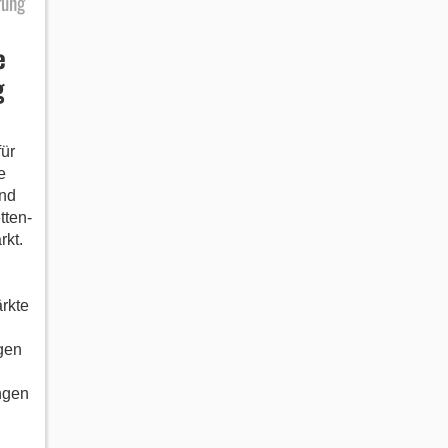
fung
e
g
ür
e
und
tten-
kt.
rkte
gen
ngen