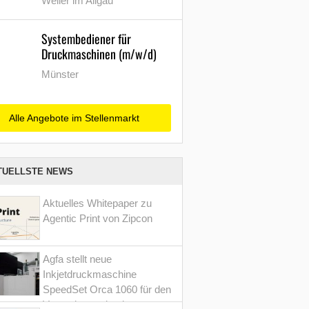
Weiler im Allgäu
Systembediener für
Druckmaschinen (m/w/d)
Münster
Alle Angebote im Stellenmarkt
TUELLSTE NEWS
Aktuelles Whitepaper zu
Agentic Print von Zipcon
Agfa stellt neue
Inkjetdruckmaschine
SpeedSet Orca 1060 für den
Verpackungsdruck vor