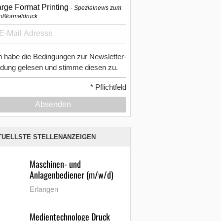
arge Format Printing
Spezialnews zum
oßformatdruck
h habe die Bedingungen zur Newsletter-
dung gelesen und stimme diesen zu.
*
Pflichtfeld
Absenden
TUELLSTE STELLENANZEIGEN
Maschinen- und
Anlagenbediener (m/w/d)
Erlangen
Medientechnologe Druck