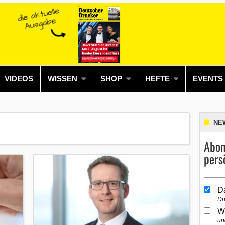
VIDEOS
WISSEN
SHOP
HEFTE
EVENTS
NE
Abon
pers
D
Dr
W
un