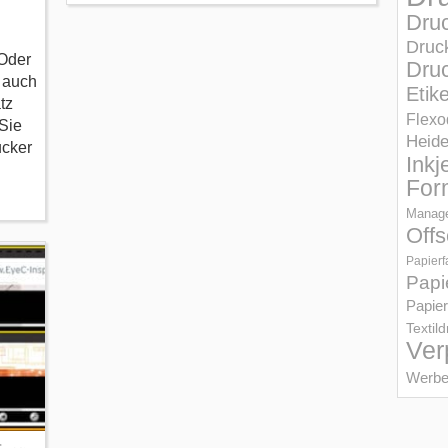
Dru
Druc
Oder
Druc
z auch
Etik
tz
Flexo
Sie
Heid
ucker
Inkj
For
Manage
Offs
Papierf
Papi
Papier
Textil
Ver
Werbe