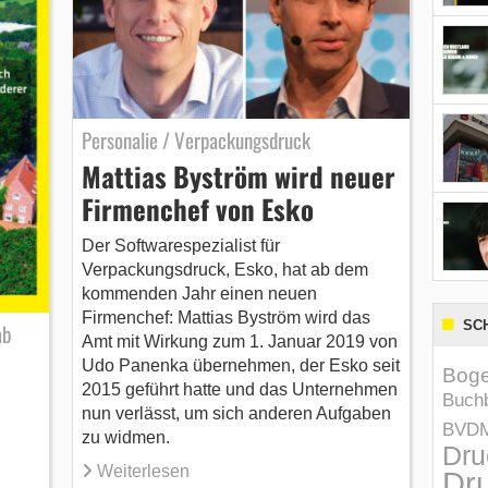
Personalie / Verpackungsdruck
Mattias Byström wird neuer
Firmenchef von Esko
Der Softwarespezialist für
Verpackungsdruck, Esko, hat ab dem
kommenden Jahr einen neuen
Firmenchef: Mattias Byström wird das
SC
ab
Amt mit Wirkung zum 1. Januar 2019 von
Udo Panenka übernehmen, der Esko seit
Boge
2015 geführt hatte und das Unternehmen
Buchb
nun verlässt, um sich anderen Aufgaben
BVD
zu widmen.
Dru
Weiterlesen
Dru