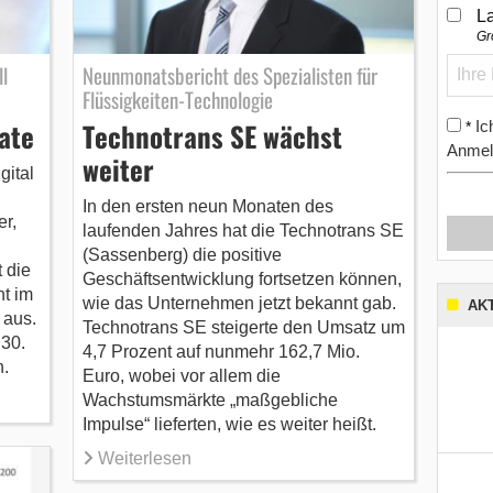
L
Gr
l
Neunmonatsbericht des Spezialisten für
Flüssigkeiten-Technologie
ate
Technotrans SE wächst
Ic
*
Anmel
weiter
gital
In den ersten neun Monaten des
er,
laufenden Jahres hat die Technotrans SE
(Sassenberg) die positive
 die
Geschäftsentwicklung fortsetzen können,
t im
wie das Unternehmen jetzt bekannt gab.
AK
 aus.
Technotrans SE steigerte den Umsatz um
 30.
4,7 Prozent auf nunmehr 162,7 Mio.
.
Euro, wobei vor allem die
Wachstumsmärkte „maßgebliche
Impulse“ lieferten, wie es weiter heißt.
Weiterlesen