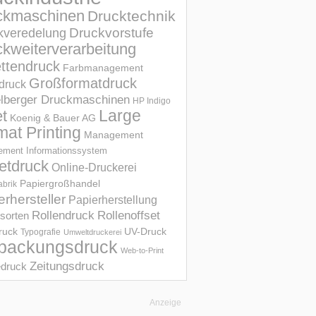
ckmaschinen
Drucktechnik
Druckvorstufe
kveredelung
kweiterverarbeitung
ettendruck
Farbmanagement
Großformatdruck
druck
elberger Druckmaschinen
HP Indigo
et
Large
Koenig & Bauer AG
mat Printing
Management
ment Informations­system
etdruck
Online-Druckerei
Papiergroßhandel
abrik
erhersteller
Papierherstellung
Rollendruck
Rollenoffset
sorten
UV-Druck
druck
Typografie
Umweltdruckerei
packungsdruck
Web-to-Print
Zeitungsdruck
druck
Anzeige