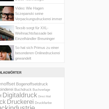
Video: Wie Hagen
Sczepanski seine
Verpackungsdruckerei immer
wieder optimiert hat
Texsib sorgt für XXL-
Weihnachtsfassade bei
Einzelhändler Breuninger
So hat sich Primus zu einer
besonderen Onlinedruckerei
gewandelt
HLAGWÖRTER
noffset
Bogenoffsetdruck
inderei
Buchdruck
Buchverlage
Digitaldruck
M
Direct Mail
Druckerei
ck
Druckfarbe
ckindustrie