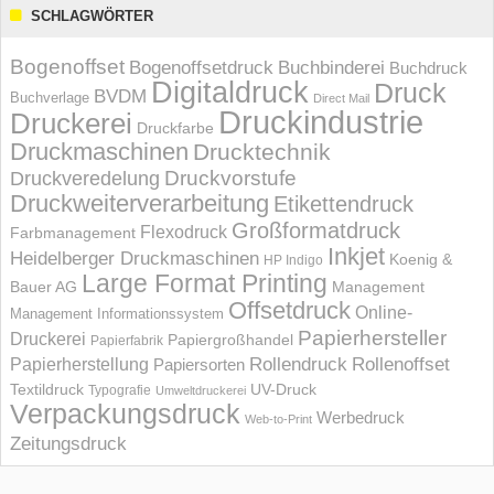
SCHLAGWÖRTER
Bogenoffset
Bogenoffsetdruck
Buchbinderei
Buchdruck
Digitaldruck
Druck
BVDM
Buchverlage
Direct Mail
Druckindustrie
Druckerei
Druckfarbe
Druckmaschinen
Drucktechnik
Druckvorstufe
Druckveredelung
Druckweiterverarbeitung
Etikettendruck
Großformatdruck
Flexodruck
Farbmanagement
Inkjet
Heidelberger Druckmaschinen
Koenig &
HP Indigo
Large Format Printing
Bauer AG
Management
Offsetdruck
Online-
Management Informations­system
Papierhersteller
Druckerei
Papiergroßhandel
Papierfabrik
Rollendruck
Rollenoffset
Papierherstellung
Papiersorten
UV-Druck
Textildruck
Typografie
Umweltdruckerei
Verpackungsdruck
Werbedruck
Web-to-Print
Zeitungsdruck