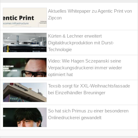
Aktuelles Whitepaper zu Agentic Print von
Zipcon
Kürten & Lechner erweitert
Digitaldruckproduktion mit Durst-
Technologie
Video: Wie Hagen Sczepanski seine
Verpackungsdruckerei immer wieder
optimiert hat
Texsib sorgt für XXL-Weihnachtsfassade
bei Einzelhändler Breuninger
So hat sich Primus zu einer besonderen
Onlinedruckerei gewandelt