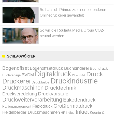
So hat sich Primus zu einer besonderen
Onlinedruckerei gewandelt
So will die Roularta Media Group CO2-
neutral werden
SCHLAGWÖRTER
Bogenoffset
Bogenoffsetdruck
Buchbinderei
Buchdruck
Digitaldruck
Druck
BVDM
Buchverlage
Direct Mail
Druckindustrie
Druckerei
Druckfarbe
Druckmaschinen
Drucktechnik
Druckvorstufe
Druckveredelung
Druckweiterverarbeitung
Etikettendruck
Großformatdruck
Flexodruck
Farbmanagement
Inkjet
Heidelberger Druckmaschinen
Koenig &
HP Indigo