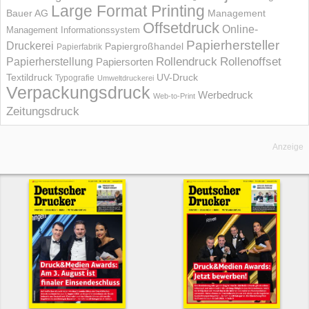
Large Format Printing
Bauer AG
Management
Offsetdruck
Online-
Management Informations­system
Papierhersteller
Druckerei
Papiergroßhandel
Papierfabrik
Rollendruck
Rollenoffset
Papierherstellung
Papiersorten
UV-Druck
Textildruck
Typografie
Umweltdruckerei
Verpackungsdruck
Werbedruck
Web-to-Print
Zeitungsdruck
Anzeige