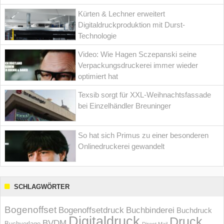
Kürten & Lechner erweitert
Digitaldruckproduktion mit Durst-
Technologie
Video: Wie Hagen Sczepanski seine
Verpackungsdruckerei immer wieder
optimiert hat
Texsib sorgt für XXL-Weihnachtsfassade
bei Einzelhändler Breuninger
So hat sich Primus zu einer besonderen
Onlinedruckerei gewandelt
SCHLAGWÖRTER
Bogenoffset
Bogenoffsetdruck
Buchbinderei
Buchdruck
Digitaldruck
Druck
BVDM
Buchverlage