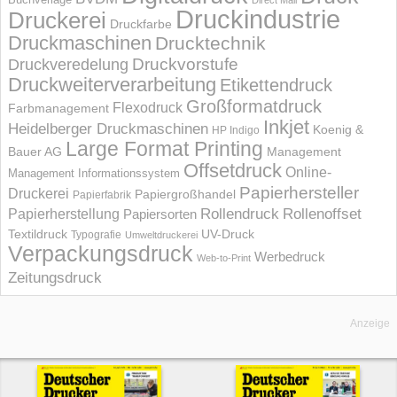
Direct Mail
Druckindustrie
Druckerei
Druckfarbe
Druckmaschinen
Drucktechnik
Druckvorstufe
Druckveredelung
Druckweiterverarbeitung
Etikettendruck
Großformatdruck
Flexodruck
Farbmanagement
Inkjet
Heidelberger Druckmaschinen
Koenig &
HP Indigo
Large Format Printing
Bauer AG
Management
Offsetdruck
Online-
Management Informations­system
Papierhersteller
Druckerei
Papiergroßhandel
Papierfabrik
Rollendruck
Rollenoffset
Papierherstellung
Papiersorten
UV-Druck
Textildruck
Typografie
Umweltdruckerei
Verpackungsdruck
Werbedruck
Web-to-Print
Zeitungsdruck
Anzeige