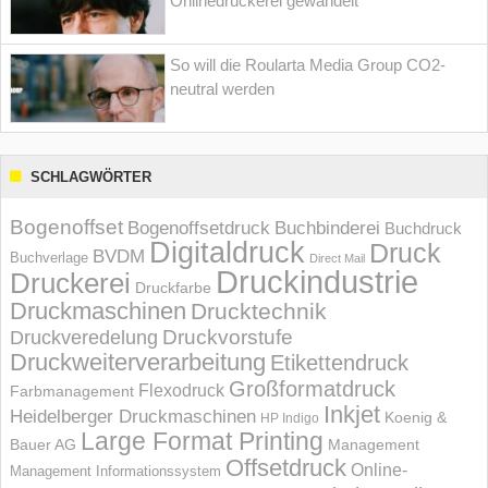
Onlinedruckerei gewandelt
So will die Roularta Media Group CO2-
neutral werden
SCHLAGWÖRTER
Bogenoffset
Bogenoffsetdruck
Buchbinderei
Buchdruck
Digitaldruck
Druck
BVDM
Buchverlage
Direct Mail
Druckindustrie
Druckerei
Druckfarbe
Druckmaschinen
Drucktechnik
Druckvorstufe
Druckveredelung
Druckweiterverarbeitung
Etikettendruck
Großformatdruck
Flexodruck
Farbmanagement
Inkjet
Heidelberger Druckmaschinen
Koenig &
HP Indigo
Large Format Printing
Bauer AG
Management
Offsetdruck
Online-
Management Informations­system