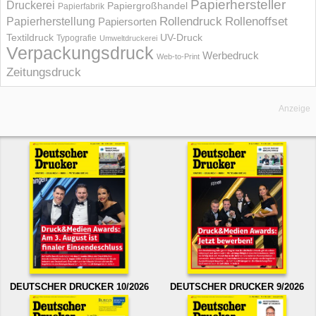
Papierhersteller
Druckerei
Papiergroßhandel
Papierfabrik
Rollendruck
Rollenoffset
Papierherstellung
Papiersorten
UV-Druck
Textildruck
Typografie
Umweltdruckerei
Verpackungsdruck
Werbedruck
Web-to-Print
Zeitungsdruck
Anzeige
DEUTSCHER DRUCKER 10/2026
DEUTSCHER DRUCKER 9/2026