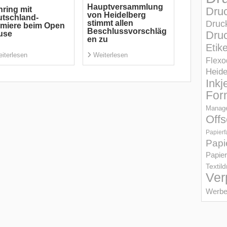
Hauptversammlung
Dru
ring mit
von Heidelberg
tschland-
stimmt allen
Druc
miere beim Open
Beschlussvorschläg
Druc
use
en zu
Etik
iterlesen
Weiterlesen
Flexo
Heid
Inkj
For
Manage
Offs
Papierf
Papi
Papier
Textil
Ver
Werbe