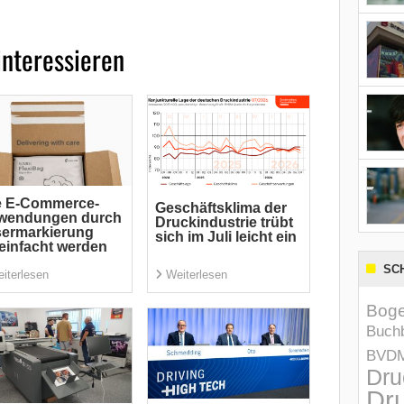
interessieren
e E-Commerce-
Geschäftsklima der
wendungen durch
Druckindustrie trübt
sermarkierung
sich im Juli leicht ein
einfacht werden
SC
iterlesen
Weiterlesen
Boge
Buchb
BVD
Dru
Dru