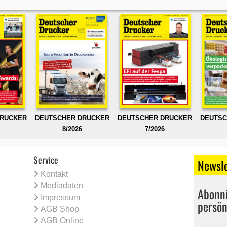
DRUCKER
DEUTSCHER DRUCKER
DEUTSCHER DRUCKER
DEUTSC
8/2026
7/2026
Service
Newsle
Kontakt
Mediadaten
Abonni
Impressum
persön
AGB Shop
AGB Online