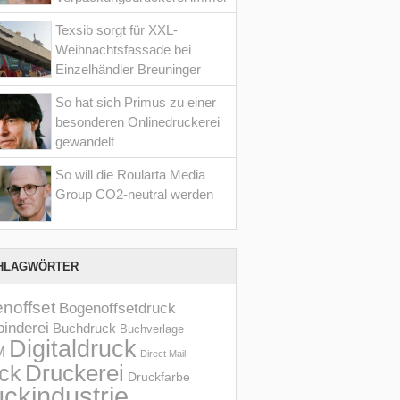
wieder optimiert hat
Texsib sorgt für XXL-
Weihnachtsfassade bei
Einzelhändler Breuninger
So hat sich Primus zu einer
besonderen Onlinedruckerei
gewandelt
So will die Roularta Media
Group CO2-neutral werden
HLAGWÖRTER
noffset
Bogenoffsetdruck
inderei
Buchdruck
Buchverlage
Digitaldruck
M
Direct Mail
Druckerei
ck
Druckfarbe
ckindustrie