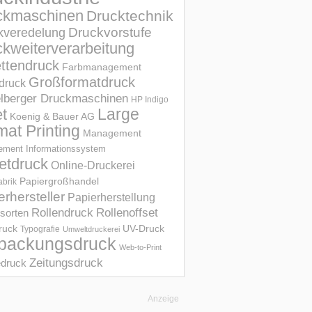
ckmaschinen
Drucktechnik
Druckvorstufe
kveredelung
kweiterverarbeitung
ettendruck
Farbmanagement
Großformatdruck
druck
elberger Druckmaschinen
HP Indigo
et
Large
Koenig & Bauer AG
mat Printing
Management
ment Informations­system
etdruck
Online-Druckerei
Papiergroßhandel
abrik
erhersteller
Papierherstellung
Rollendruck
Rollenoffset
sorten
UV-Druck
druck
Typografie
Umweltdruckerei
packungsdruck
Web-to-Print
Zeitungsdruck
druck
Anzeige