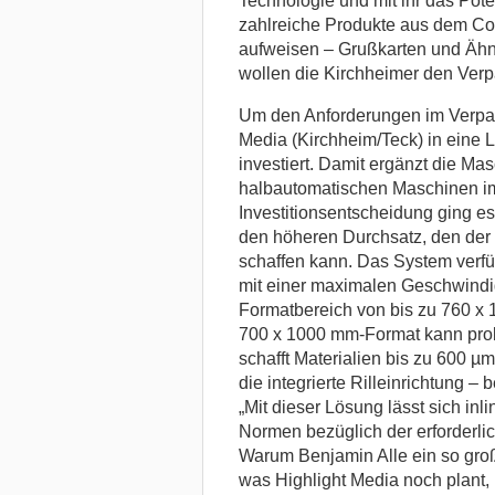
Technologie und mit ihr das Pot
zahlreiche Produkte aus dem Co
aufweisen – Grußkarten und Ähnl
wollen die Kirchheimer den Verp
Um den Anforderungen im Verpac
Media (Kirchheim/Teck) in eine 
investiert. Damit ergänzt die Mas
halbautomatischen Maschinen i
Investitionsentscheidung ging es
den höheren Durchsatz, den der
schaffen kann. Das System verfüg
mit einer maximalen Geschwindi
Formatbereich von bis zu 760 x 
700 x 1000 mm-Format kann prob
schafft Materialien bis zu 600 µm
die integrierte Rilleinrichtung –
„Mit dieser Lösung lässt sich inl
Normen bezüglich der erforderlich
Warum Benjamin Alle ein so gro
was Highlight Media noch plant, 