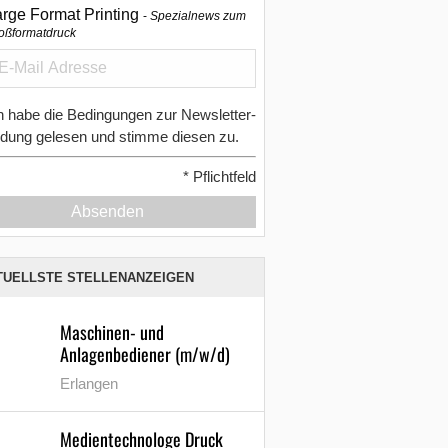
arge Format Printing
Spezialnews zum
oßformatdruck
h habe die Bedingungen zur Newsletter-
dung gelesen und stimme diesen zu.
*
Pflichtfeld
Absenden
TUELLSTE STELLENANZEIGEN
Maschinen- und
Anlagenbediener (m/w/d)
Erlangen
Medientechnologe Druck