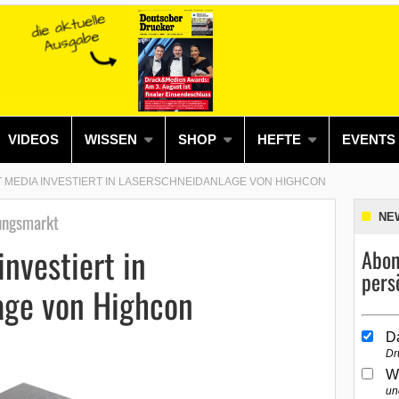
VIDEOS
WISSEN
SHOP
HEFTE
EVENTS
T MEDIA INVESTIERT IN LASERSCHNEIDANLAGE VON HIGHCON
ungsmarkt
NE
nvestiert in
Abon
pers
age von Highcon
D
Dr
W
un