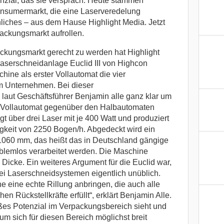
enzial, das sie versprach. Heute stammen
nsumermarkt, die eine Laserveredelung
iches – aus dem Hause Highlight Media. Jetzt
ackungsmarkt aufrollen.
kungsmarkt gerecht zu werden hat Highlight
Laserschneidanlage Euclid III von Highcon
chine als erster Vollautomat die vier
m Unternehmen. Bei dieser
 laut Geschäftsführer Benjamin alle ganz klar um
 Vollautomat gegenüber den Halbautomaten
t über drei Laser mit je 400 Watt und produziert
gkeit von 2250 Bogen/h. Abgedeckt wird ein
1060 mm, das heißt das in Deutschland gängige
lemlos verarbeitet werden. Die Maschine
 Dicke. Ein weiteres Argument für die Euclid war,
 bei Laserschneidsystemen eigentlich unüblich.
ine eine echte Rillung anbringen, die auch alle
en Rückstellkräfte erfüllt“, erklärt Benjamin Alle.
ßes Potenzial im Verpackungsbereich sieht und
um sich für diesen Bereich möglichst breit