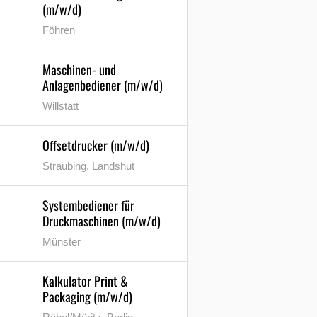
(m/w/d)
Föhren
Maschinen- und
Anlagenbediener (m/w/d)
Willstätt
Offsetdrucker (m/w/d)
Straubing, Landshut
Systembediener für
Druckmaschinen (m/w/d)
Münster
Kalkulator Print &
Packaging (m/w/d)