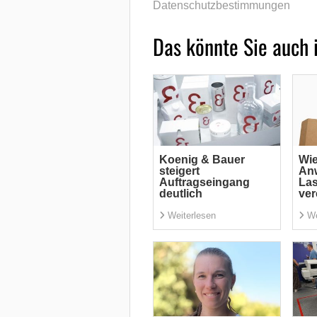
Datenschutzbestimmungen
Das könnte Sie auch 
Koenig & Bauer
Wi
steigert
An
Auftragseingang
La
deutlich
ver
Weiterlesen
We