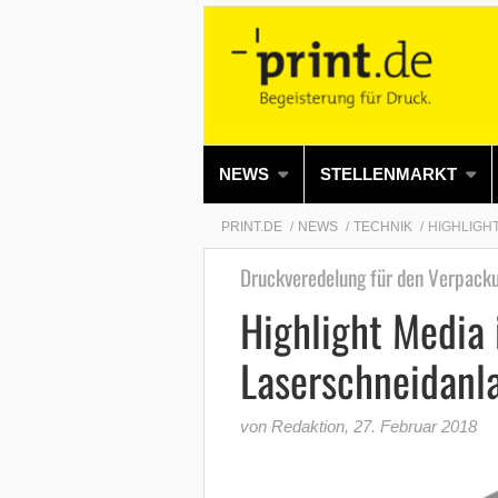
NEWS
STELLENMARKT
PRINT.DE
NEWS
TECHNIK
HIGHLIGH
Druckveredelung für den Verpack
Highlight Media i
Laserschneidanl
von Redaktion
,
27. Februar 2018