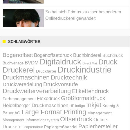
So hat sich Primus zu einer besonderen
Onlinedruckerei gewandelt
SCHLAGWÖRTER
Bogenoffset
Bogenoffsetdruck
Buchbinderei
Buchdruck
Digitaldruck
Druck
BVDM
Buchverlage
Direct Mail
Druckindustrie
Druckerei
Druckfarbe
Druckmaschinen
Drucktechnik
Druckvorstufe
Druckveredelung
Druckweiterverarbeitung
Etikettendruck
Großformatdruck
Flexodruck
Farbmanagement
Inkjet
Heidelberger Druckmaschinen
Koenig &
HP Indigo
Large Format Printing
Bauer AG
Management
Offsetdruck
Online-
Management Informations­system
Papierhersteller
Druckerei
Papiergroßhandel
Papierfabrik