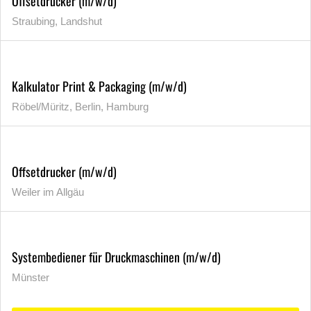
Offsetdrucker (m/w/d)
Straubing, Landshut
Kalkulator Print & Packaging (m/w/d)
Röbel/Müritz, Berlin, Hamburg
Offsetdrucker (m/w/d)
Weiler im Allgäu
Systembediener für Druckmaschinen (m/w/d)
Münster