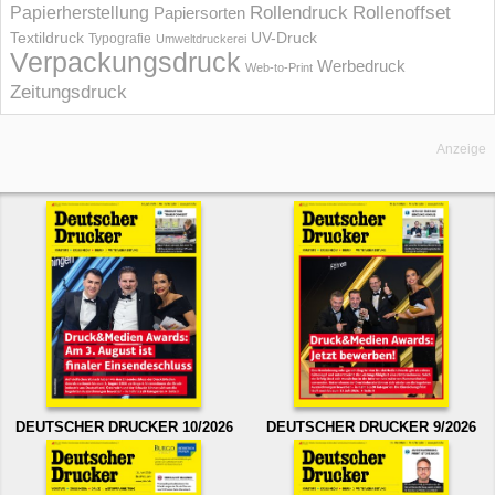
Rollendruck
Rollenoffset
Papierherstellung
Papiersorten
UV-Druck
Textildruck
Typografie
Umweltdruckerei
Verpackungsdruck
Werbedruck
Web-to-Print
Zeitungsdruck
Anzeige
DEUTSCHER DRUCKER 10/2026
DEUTSCHER DRUCKER 9/2026