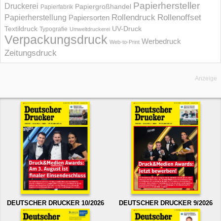
Papierhersteller
Druckerei
Papiergroßhandel
Papierfabrik
Rollendruck
Rollenoffset
Papierherstellung
Papiersorten
UV-Druck
Textildruck
Typografie
Umweltdruckerei
Verpackungsdruck
Werbedruck
Web-to-Print
Zeitungsdruck
Anzeige
DEUTSCHER DRUCKER 10/2026
DEUTSCHER DRUCKER 9/2026