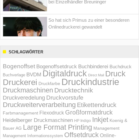
bei Einzelhändler Breuninger
So hat sich Primus zu einer besonderen
Onlinedruckerei gewandelt
SCHLAGWÖRTER
Bogenoffset
Bogenoffsetdruck
Buchbinderei
Buchdruck
Digitaldruck
Druck
BVDM
Buchverlage
Direct Mail
Druckindustrie
Druckerei
Druckfarbe
Druckmaschinen
Drucktechnik
Druckvorstufe
Druckveredelung
Druckweiterverarbeitung
Etikettendruck
Großformatdruck
Flexodruck
Farbmanagement
Inkjet
Heidelberger Druckmaschinen
Koenig &
HP Indigo
Large Format Printing
Bauer AG
Management
Offsetdruck
Online-
Management Informations­system