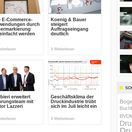
e E-Commerce-
Koenig & Bauer
wendungen durch
steigert
sermarkierung
Auftragseingang
einfacht werden
deutlich
iterlesen
Weiterlesen
SC
bieri erweitert
Geschäftsklima der
Boge
hrungsteam mit
Druckindustrie trübt
tor Lazzeri
sich im Juli leicht ein
Buchb
BVD
iterlesen
Weiterlesen
Dru
Dru