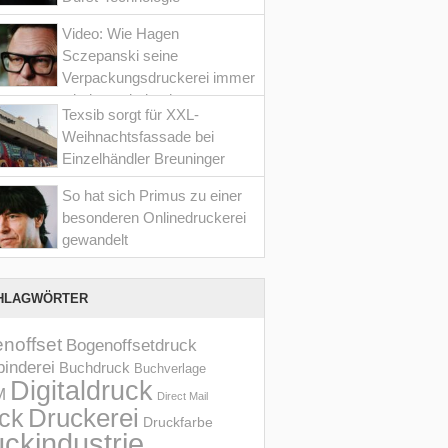
Video: Wie Hagen
Sczepanski seine
Verpackungsdruckerei immer
wieder optimiert hat
Texsib sorgt für XXL-
Weihnachtsfassade bei
Einzelhändler Breuninger
So hat sich Primus zu einer
besonderen Onlinedruckerei
gewandelt
HLAGWÖRTER
noffset
Bogenoffsetdruck
inderei
Buchdruck
Buchverlage
Digitaldruck
M
Direct Mail
Druckerei
ck
Druckfarbe
ckindustrie