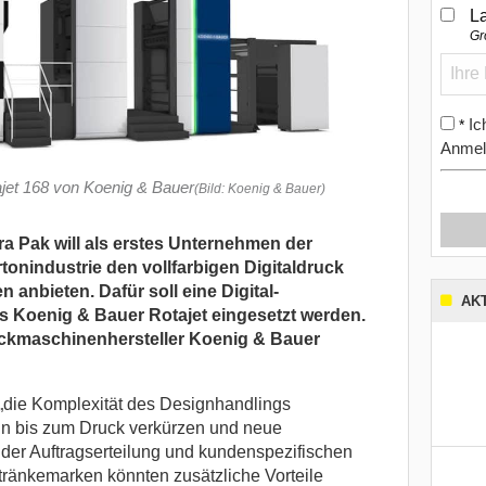
L
Gr
Ic
*
Anmel
jet 168 von Koenig & Bauer
(Bild: Koenig & Bauer)
ra Pak will als erstes Unternehmen der
onindustrie den vollfarbigen Digitaldruck
anbieten. Dafür soll eine Digital-
AK
 Koenig & Bauer Rotajet eingesetzt werden.
uckmaschinenhersteller Koenig & Bauer
 „die Komplexität des Designhandlings
gn bis zum Druck verkürzen und neue
ei der Auftragserteilung und kundenspezifischen
ränkemarken könnten zusätzliche Vorteile