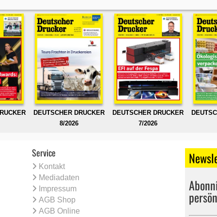
DRUCKER
DEUTSCHER DRUCKER
DEUTSCHER DRUCKER
DEUTSC
8/2026
7/2026
Service
Newsle
Kontakt
Mediadaten
Abonni
Impressum
persön
AGB Shop
AGB Online