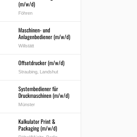
(m/w/d)
Föhren
Maschinen- und
Anlagenbediener (m/w/d)
Willstätt
Offsetdrucker (m/w/d)
Straubing, Landshut
Systembediener für
Druckmaschinen (m/w/d)
Münster
Kalkulator Print &
Packaging (m/w/d)