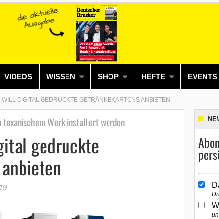
VIDEOS
WISSEN
SHOP
HEFTE
EVENTS
K WILL DIGITAL GEDRUCKTE GETRÄNKEKARTONS ANBIETEN
n texanischem Werk installiert werden
NE
gital gedruckte
Abon
pers
 anbieten
D
19
Dr
W
un