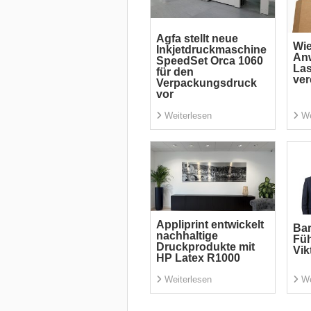
Agfa stellt neue
Wi
Inkjetdruckmaschine
An
SpeedSet Orca 1060
La
für den
ver
Verpackungsdruck
vor
Weiterlesen
We
Appliprint entwickelt
Bar
nachhaltige
Fü
Druckprodukte mit
Vik
HP Latex R1000
Weiterlesen
We