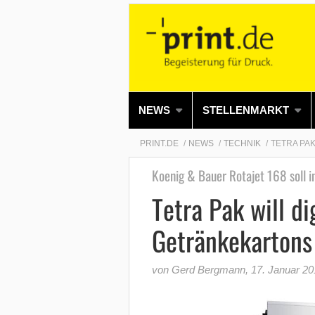
NEWS
STELLENMARKT
PRINT.DE
NEWS
TECHNIK
TETRA PA
Koenig & Bauer Rotajet 168 soll i
Tetra Pak will di
Getränkekartons
von Gerd Bergmann
,
17. Januar 20