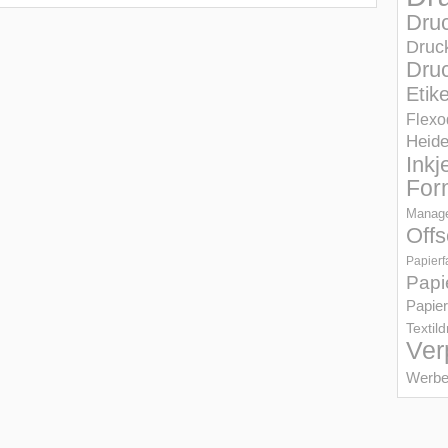
Dru
Druc
Druc
Etik
Flexo
Heid
Inkj
For
Manage
Offs
Papierf
Papi
Papier
Textil
Ver
Werbe