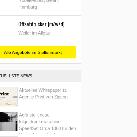
Röbel/Müritz, Berlin,
Hamburg
Offsetdrucker (m/w/d)
Weiler im Allgäu
Alle Angebote im Stellenmarkt
TUELLSTE NEWS
Aktuelles Whitepaper zu
Agentic Print von Zipcon
Agfa stellt neue
Inkjetdruckmaschine
SpeedSet Orca 1060 für den
Verpackungsdruck vor