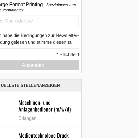
arge Format Printing
Spezialnews zum
oßformatdruck
h habe die Bedingungen zur Newsletter-
dung gelesen und stimme diesen zu.
*
Pflichtfeld
Absenden
TUELLSTE STELLENANZEIGEN
Maschinen- und
Anlagenbediener (m/w/d)
Erlangen
Medientechnologe Druck