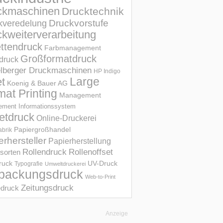
ckmaschinen
Drucktechnik
Druckvorstufe
kveredelung
kweiterverarbeitung
ettendruck
Farbmanagement
Großformatdruck
druck
elberger Druckmaschinen
HP Indigo
et
Large
Koenig & Bauer AG
mat Printing
Management
ment Informations­system
etdruck
Online-Druckerei
Papiergroßhandel
abrik
erhersteller
Papierherstellung
Rollendruck
Rollenoffset
sorten
UV-Druck
druck
Typografie
Umweltdruckerei
packungsdruck
Web-to-Print
Zeitungsdruck
druck
Anzeige