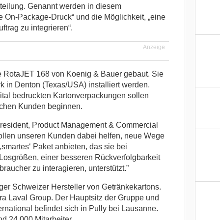
tteilung. Genannt werden in diesem
On-Package-Druck“ und die Möglichkeit, „eine
trag zu integrieren“.
Anzeige
ge RotaJET 168 von Koenig & Bauer gebaut. Sie
k in Denton (Texas/USA) installiert werden.
ital bedruckten Kartonverpackungen sollen
schen Kunden beginnen.
President, Product Management & Commercial
wollen unseren Kunden dabei helfen, neue Wege
‚smartes‘ Paket anbieten, das sie bei
Losgrößen, einer besseren Rückverfolgbarkeit
raucher zu interagieren, unterstützt.”
ätiger Schweizer Hersteller von Getränkekartons.
tra Laval Group. Der Hauptsitz der Gruppe und
national befindet sich in Pully bei Lausanne.
nd 24.000 Mitarbeiter.