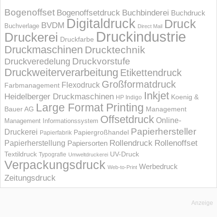
Bogenoffset
Bogenoffsetdruck
Buchbinderei
Buchdruck
Digitaldruck
Druck
BVDM
Buchverlage
Direct Mail
Druckindustrie
Druckerei
Druckfarbe
Druckmaschinen
Drucktechnik
Druckvorstufe
Druckveredelung
Druckweiterverarbeitung
Etikettendruck
Großformatdruck
Flexodruck
Farbmanagement
Inkjet
Heidelberger Druckmaschinen
Koenig &
HP Indigo
Large Format Printing
Bauer AG
Management
Offsetdruck
Online-
Management Informations­system
Papierhersteller
Druckerei
Papiergroßhandel
Papierfabrik
Rollendruck
Rollenoffset
Papierherstellung
Papiersorten
UV-Druck
Textildruck
Typografie
Umweltdruckerei
Verpackungsdruck
Werbedruck
Web-to-Print
Zeitungsdruck
Anzeige