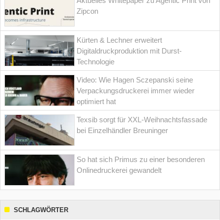
Aktuelles Whitepaper zu Agentic Print von
Zipcon
Kürten & Lechner erweitert
Digitaldruckproduktion mit Durst-
Technologie
Video: Wie Hagen Sczepanski seine
Verpackungsdruckerei immer wieder
optimiert hat
Texsib sorgt für XXL-Weihnachtsfassade
bei Einzelhändler Breuninger
So hat sich Primus zu einer besonderen
Onlinedruckerei gewandelt
SCHLAGWÖRTER