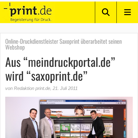
Online-Druckdienstleister Saxoprint überarbeitet seinen
Webshop
Aus “meindruckportal.de”
wird “saxoprint.de”
von Redaktion print.de
,
21. Juli 2011