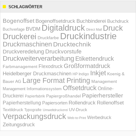
SCHLAGWÖRTER
Bogenoffset
Bogenoffsetdruck
Buchbinderei
Buchdruck
Digitaldruck
Druck
BVDM
Buchverlage
Direct Mail
Druckindustrie
Druckerei
Druckfarbe
Druckmaschinen
Drucktechnik
Druckvorstufe
Druckveredelung
Druckweiterverarbeitung
Etikettendruck
Großformatdruck
Flexodruck
Farbmanagement
Inkjet
Heidelberger Druckmaschinen
Koenig &
HP Indigo
Large Format Printing
Bauer AG
Management
Offsetdruck
Online-
Management Informations­system
Papierhersteller
Druckerei
Papiergroßhandel
Papierfabrik
Rollendruck
Rollenoffset
Papierherstellung
Papiersorten
UV-Druck
Textildruck
Typografie
Umweltdruckerei
Verpackungsdruck
Werbedruck
Web-to-Print
Zeitungsdruck