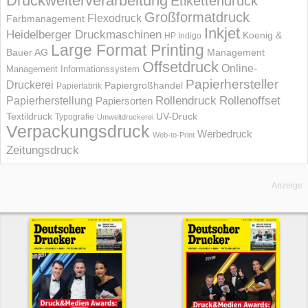
Druckweiterverarbeitung
Etikettendruck
Großformatdruck
Flexodruck
Farbmanagement
Inkjet
Heidelberger Druckmaschinen
Koenig &
HP Indigo
Large Format Printing
Bauer AG
Management
Offsetdruck
Online-
Management Informations­system
Papierhersteller
Druckerei
Papiergroßhandel
Papierfabrik
Rollendruck
Rollenoffset
Papierherstellung
Papiersorten
UV-Druck
Textildruck
Typografie
Umweltdruckerei
Verpackungsdruck
Werbedruck
Web-to-Print
Zeitungsdruck
Anzeige