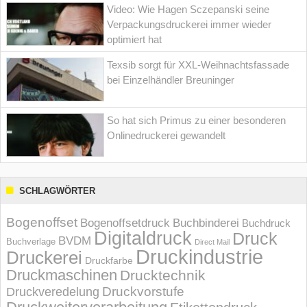
Video: Wie Hagen Sczepanski seine
Verpackungsdruckerei immer wieder
optimiert hat
Texsib sorgt für XXL-Weihnachtsfassade
bei Einzelhändler Breuninger
So hat sich Primus zu einer besonderen
Onlinedruckerei gewandelt
SCHLAGWÖRTER
Bogenoffset
Bogenoffsetdruck
Buchbinderei
Buchdruck
Digitaldruck
Druck
BVDM
Buchverlage
Direct Mail
Druckindustrie
Druckerei
Druckfarbe
Druckmaschinen
Drucktechnik
Druckvorstufe
Druckveredelung