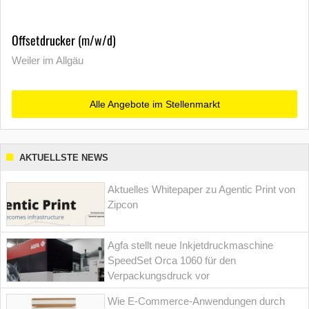
Offsetdrucker (m/w/d)
Weiler im Allgäu
Alle Angebote im Stellenmarkt
AKTUELLSTE NEWS
Aktuelles Whitepaper zu Agentic Print von
Zipcon
Agfa stellt neue Inkjetdruckmaschine
SpeedSet Orca 1060 für den
Verpackungsdruck vor
Wie E-Commerce-Anwendungen durch