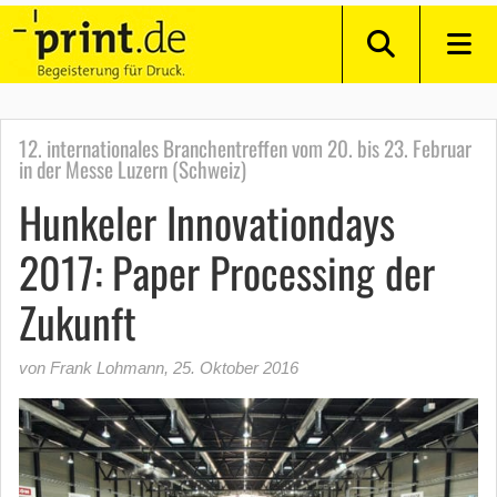
12. internationales Branchentreffen vom 20. bis 23. Februar
in der Messe Luzern (Schweiz)
Hunkeler Innovationdays
2017: Paper Processing der
Zukunft
von Frank Lohmann
,
25. Oktober 2016