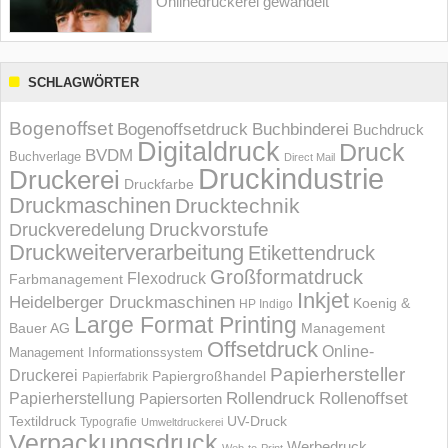
Onlinedruckerei gewandelt
SCHLAGWÖRTER
Bogenoffset
Bogenoffsetdruck
Buchbinderei
Buchdruck
Digitaldruck
Druck
BVDM
Buchverlage
Direct Mail
Druckindustrie
Druckerei
Druckfarbe
Druckmaschinen
Drucktechnik
Druckvorstufe
Druckveredelung
Druckweiterverarbeitung
Etikettendruck
Großformatdruck
Flexodruck
Farbmanagement
Inkjet
Heidelberger Druckmaschinen
Koenig &
HP Indigo
Large Format Printing
Bauer AG
Management
Offsetdruck
Online-
Management Informations­system
Papierhersteller
Druckerei
Papiergroßhandel
Papierfabrik
Rollendruck
Rollenoffset
Papierherstellung
Papiersorten
UV-Druck
Textildruck
Typografie
Umweltdruckerei
Verpackungsdruck
Werbedruck