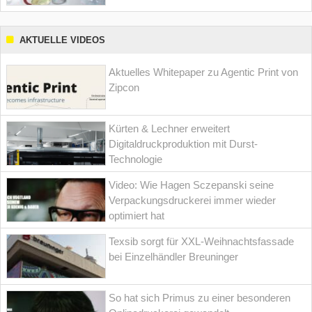
AKTUELLE VIDEOS
Aktuelles Whitepaper zu Agentic Print von
Zipcon
Kürten & Lechner erweitert
Digitaldruckproduktion mit Durst-
Technologie
Video: Wie Hagen Sczepanski seine
Verpackungsdruckerei immer wieder
optimiert hat
Texsib sorgt für XXL-Weihnachtsfassade
bei Einzelhändler Breuninger
So hat sich Primus zu einer besonderen