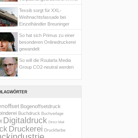
wieder optimiert hat
Texsib sorgt für XXL-
Weihnachtsfassade bei
Einzelhändler Breuninger
So hat sich Primus zu einer
besonderen Onlinedruckerei
gewandelt
So will die Roularta Media
Group CO2-neutral werden
HLAGWÖRTER
noffset
Bogenoffsetdruck
inderei
Buchdruck
Buchverlage
Digitaldruck
M
Direct Mail
Druckerei
ck
Druckfarbe
ckindustrie