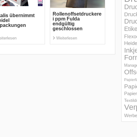
Dru
Rollenoffsetdruckere
Druc
alis übernimmt
i ppm Fulda
Druc
idel
endgültig
rpackungen
Etik
geschlossen
Flexo
iterlesen
Weiterlesen
Heid
Inkj
For
Manage
Offs
Papierf
Papi
Papier
Textil
Ver
Werbe