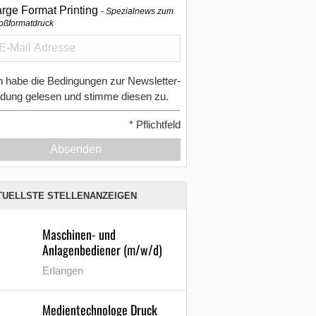
arge Format Printing
Spezialnews zum
oßformatdruck
h habe die Bedingungen zur Newsletter-
dung gelesen und stimme diesen zu.
*
Pflichtfeld
Absenden
TUELLSTE STELLENANZEIGEN
Maschinen- und
Anlagenbediener (m/w/d)
Erlangen
Medientechnologe Druck