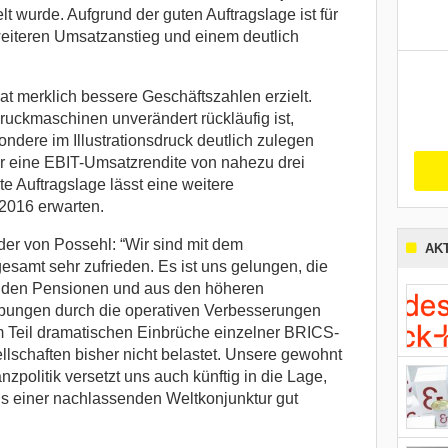
lt wurde. Aufgrund der guten Auftragslage ist für
iteren Umsatzanstieg und einem deutlich
 merklich bessere Geschäftszahlen erzielt.
ruckmaschinen unverändert rückläufig ist,
dere im Illustrationsdruck deutlich zulegen
r eine EBIT-Umsatzrendite von nahezu drei
te Auftragslage lässt eine weitere
 2016 erwarten.
er von Possehl: “Wir sind mit dem
AK
esamt sehr zufrieden. Es ist uns gelungen, die
i den Pensionen und aus den höheren
bungen durch die operativen Verbesserungen
m Teil dramatischen Einbrüche einzelner BRICS-
lschaften bisher nicht belastet. Unsere gewohnt
nzpolitik versetzt uns auch künftig in die Lage,
s einer nachlassenden Weltkonjunktur gut