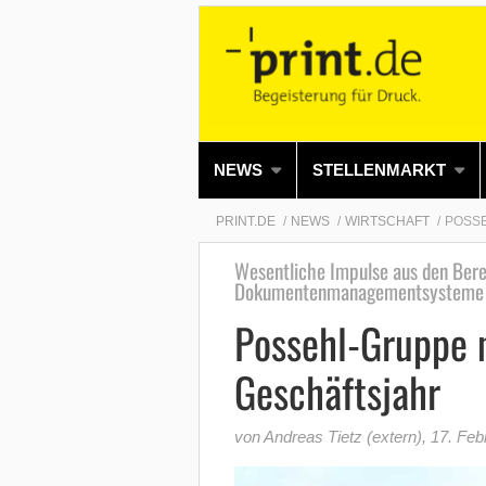
NEWS
STELLENMARKT
PRINT.DE
NEWS
WIRTSCHAFT
POSS
Wesentliche Impulse aus den Ber
Dokumentenmanagementsysteme
Possehl-Gruppe 
Geschäftsjahr
von Andreas Tietz (extern)
,
17. Feb