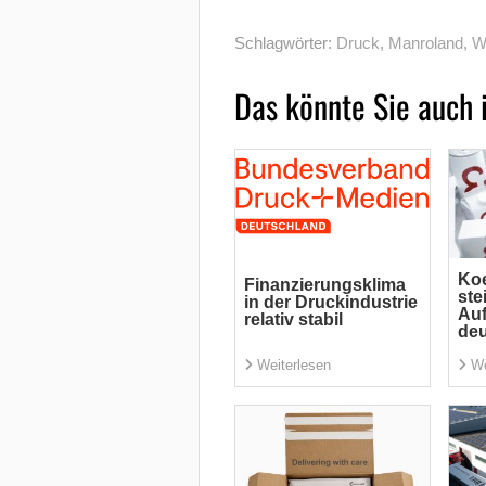
Schlagwörter:
Druck
,
Manroland
,
W
Das könnte Sie auch 
Koe
Finanzierungsklima
ste
in der Druckindustrie
Auf
relativ stabil
deu
Weiterlesen
We