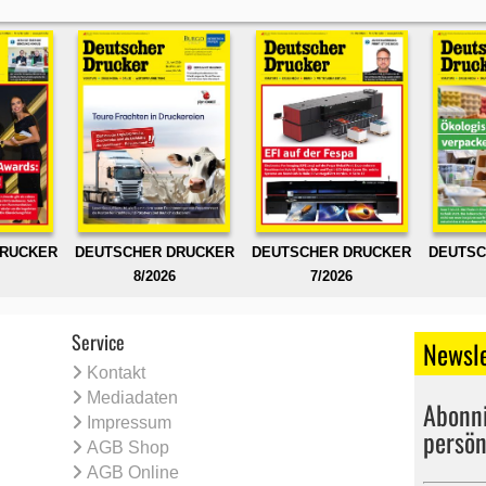
DRUCKER
DEUTSCHER DRUCKER
DEUTSCHER DRUCKER
DEUTSC
8/2026
7/2026
Service
Newsle
Kontakt
Mediadaten
Abonni
Impressum
persön
AGB Shop
AGB Online