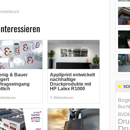
erbedruck
interessieren
nig & Bauer
Appliprint entwickelt
igert
nachhaltige
tragseingang
Druckprodukte mit
SC
tlich
HP Latex R1000
iterlesen
Weiterlesen
Boge
Buchb
BVD
Dru
Dru