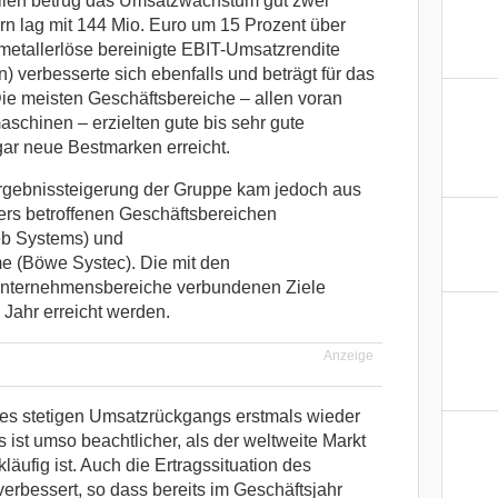
allen betrug das Umsatzwachstum gut zwei
rn lag mit 144 Mio. Euro um 15 Prozent über
etallerlöse bereinigte EBIT-Umsatzrendite
) verbesserte sich ebenfalls und beträgt für das
Die meisten Geschäftsbereiche – allen voran
chinen – erzielten gute bis sehr gute
ar neue Bestmarken erreicht.
Ergebnissteigerung der Gruppe kam jedoch aus
rs betroffenen Geschäftsbereichen
b Systems) und
(Böwe Systec). Die mit den
Unternehmensbereiche verbundenen Ziele
Jahr erreicht werden.
Anzeige
nes stetigen Umsatzrückgangs erstmals wieder
ist umso beachtlicher, als der weltweite Markt
läufig ist. Auch die Ertragssituation des
erbessert, so dass bereits im Geschäftsjahr