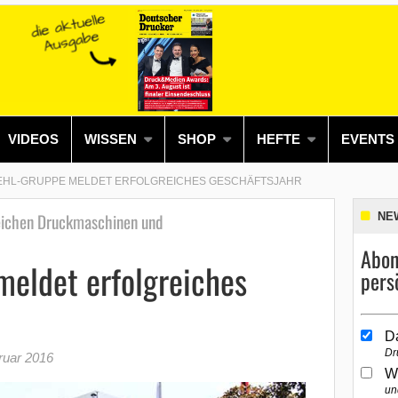
VIDEOS
WISSEN
SHOP
HEFTE
EVENTS
EHL-GRUPPE MELDET ERFOLGREICHES GESCHÄFTSJAHR
eichen Druckmaschinen und
NE
Abon
meldet erfolgreiches
pers
D
Dr
ruar 2016
W
un