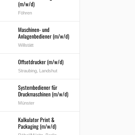
(m/w/d)
Föhren
Maschinen- und
Anlagenbediener (m/w/d)
Willstätt
Offsetdrucker (m/w/d)
Straubing, Landshut
Systembediener für
Druckmaschinen (m/w/d)
Münster
Kalkulator Print &
Packaging (m/w/d)