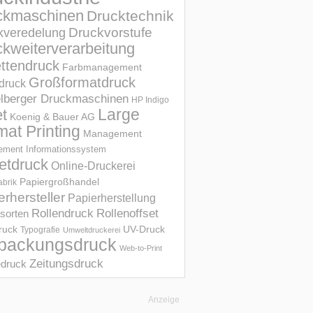
ckmaschinen
Drucktechnik
Druckvorstufe
kveredelung
kweiterverarbeitung
ettendruck
Farbmanagement
Großformatdruck
druck
elberger Druckmaschinen
HP Indigo
et
Large
Koenig & Bauer AG
mat Printing
Management
ment Informations­system
etdruck
Online-Druckerei
Papiergroßhandel
abrik
erhersteller
Papierherstellung
Rollendruck
Rollenoffset
sorten
UV-Druck
druck
Typografie
Umweltdruckerei
packungsdruck
Web-to-Print
Zeitungsdruck
druck
Anzeige