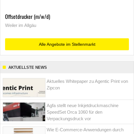
Offsetdrucker (m/w/d)
Weiler im Allgäu
Alle Angebote im Stellenmarkt
AKTUELLSTE NEWS
Aktuelles Whitepaper zu Agentic Print von
Zipcon
Agfa stellt neue Inkjetdruckmaschine
SpeedSet Orca 1060 für den
Verpackungsdruck vor
Wie E-Commerce-Anwendungen durch