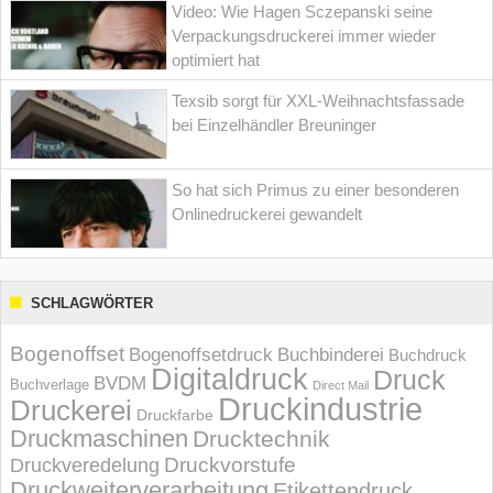
Video: Wie Hagen Sczepanski seine
Verpackungsdruckerei immer wieder
optimiert hat
Texsib sorgt für XXL-Weihnachtsfassade
bei Einzelhändler Breuninger
So hat sich Primus zu einer besonderen
Onlinedruckerei gewandelt
SCHLAGWÖRTER
Bogenoffset
Bogenoffsetdruck
Buchbinderei
Buchdruck
Digitaldruck
Druck
BVDM
Buchverlage
Direct Mail
Druckindustrie
Druckerei
Druckfarbe
Druckmaschinen
Drucktechnik
Druckvorstufe
Druckveredelung
Druckweiterverarbeitung
Etikettendruck