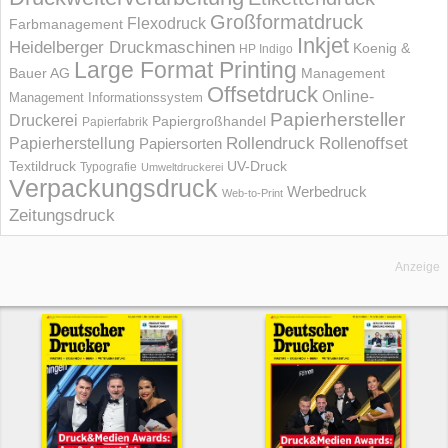
Großformatdruck
Flexodruck
Farbmanagement
Inkjet
Heidelberger Druckmaschinen
Koenig &
HP Indigo
Large Format Printing
Bauer AG
Management
Offsetdruck
Online-
Management Informations­system
Papierhersteller
Druckerei
Papiergroßhandel
Papierfabrik
Rollendruck
Rollenoffset
Papierherstellung
Papiersorten
UV-Druck
Textildruck
Typografie
Umweltdruckerei
Verpackungsdruck
Werbedruck
Web-to-Print
Zeitungsdruck
Anzeige