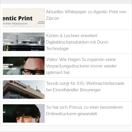
Aktuelles Whitepaper zu Agentic Print von
Zipcon
Kürten & Lechner erweitert
Digitaldruckproduktion mit Durst-
Technologie
Video: Wie Hagen Sczepanski seine
Verpackungsdruckerei immer wieder
optimiert hat
Texsib sorgt für XXL-Weihnachtsfassade
bei Einzelhändler Breuninger
So hat sich Primus zu einer besonderen
Onlinedruckerei gewandelt