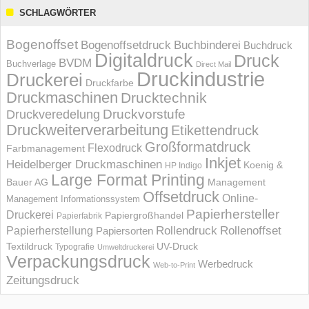
SCHLAGWÖRTER
Bogenoffset
Bogenoffsetdruck
Buchbinderei
Buchdruck
Digitaldruck
Druck
BVDM
Buchverlage
Direct Mail
Druckindustrie
Druckerei
Druckfarbe
Druckmaschinen
Drucktechnik
Druckvorstufe
Druckveredelung
Druckweiterverarbeitung
Etikettendruck
Großformatdruck
Flexodruck
Farbmanagement
Inkjet
Heidelberger Druckmaschinen
Koenig &
HP Indigo
Large Format Printing
Bauer AG
Management
Offsetdruck
Online-
Management Informations­system
Papierhersteller
Druckerei
Papiergroßhandel
Papierfabrik
Rollendruck
Rollenoffset
Papierherstellung
Papiersorten
UV-Druck
Textildruck
Typografie
Umweltdruckerei
Verpackungsdruck
Werbedruck
Web-to-Print
Zeitungsdruck