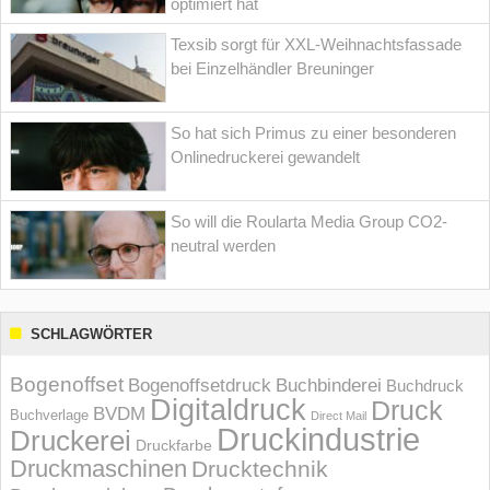
optimiert hat
Texsib sorgt für XXL-Weihnachtsfassade
bei Einzelhändler Breuninger
So hat sich Primus zu einer besonderen
Onlinedruckerei gewandelt
So will die Roularta Media Group CO2-
neutral werden
SCHLAGWÖRTER
Bogenoffset
Bogenoffsetdruck
Buchbinderei
Buchdruck
Digitaldruck
Druck
BVDM
Buchverlage
Direct Mail
Druckindustrie
Druckerei
Druckfarbe
Druckmaschinen
Drucktechnik