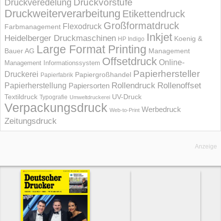
Druckvorstufe
Druckveredelung
Druckweiterverarbeitung
Etikettendruck
Großformatdruck
Flexodruck
Farbmanagement
Inkjet
Heidelberger Druckmaschinen
Koenig &
HP Indigo
Large Format Printing
Bauer AG
Management
Offsetdruck
Online-
Management Informations­system
Papierhersteller
Druckerei
Papiergroßhandel
Papierfabrik
Rollendruck
Rollenoffset
Papierherstellung
Papiersorten
UV-Druck
Textildruck
Typografie
Umweltdruckerei
Verpackungsdruck
Werbedruck
Web-to-Print
Zeitungsdruck
Anzeige