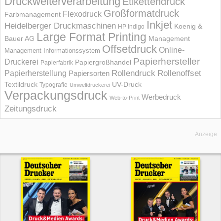
Druckweiterverarbeitung
Etikettendruck
Großformatdruck
Flexodruck
Farbmanagement
Inkjet
Heidelberger Druckmaschinen
Koenig &
HP Indigo
Large Format Printing
Bauer AG
Management
Offsetdruck
Online-
Management Informations­system
Papierhersteller
Druckerei
Papiergroßhandel
Papierfabrik
Rollendruck
Rollenoffset
Papierherstellung
Papiersorten
UV-Druck
Textildruck
Typografie
Umweltdruckerei
Verpackungsdruck
Werbedruck
Web-to-Print
Zeitungsdruck
Anzeige