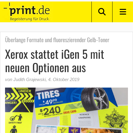
Überlange Formate und fluoreszierender Gelb-Toner
Xerox stattet iGen 5 mit
neuen Optionen aus
von Judith Grajewski
,
4. Oktober 2019