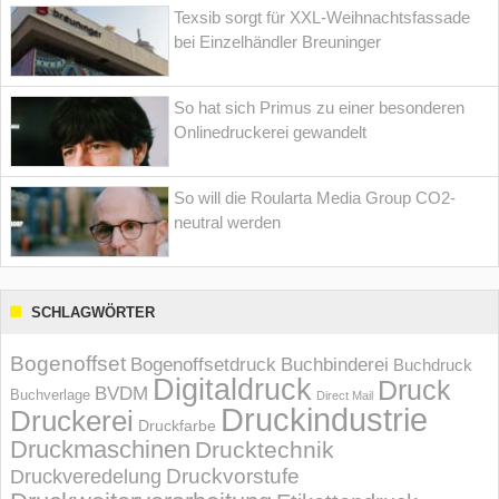
Texsib sorgt für XXL-Weihnachtsfassade
bei Einzelhändler Breuninger
So hat sich Primus zu einer besonderen
Onlinedruckerei gewandelt
So will die Roularta Media Group CO2-
neutral werden
SCHLAGWÖRTER
Bogenoffset
Bogenoffsetdruck
Buchbinderei
Buchdruck
Digitaldruck
Druck
BVDM
Buchverlage
Direct Mail
Druckindustrie
Druckerei
Druckfarbe
Druckmaschinen
Drucktechnik
Druckvorstufe
Druckveredelung