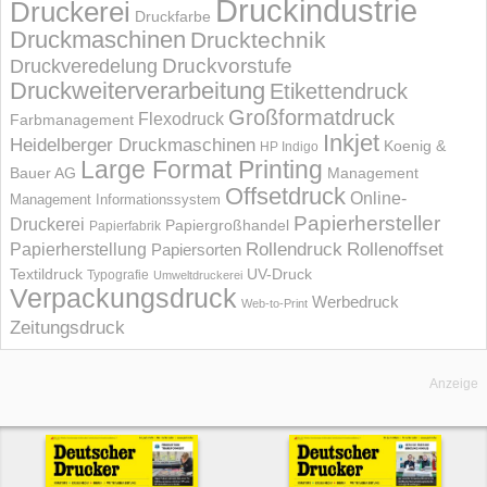
Druckindustrie
Druckerei
Druckfarbe
Druckmaschinen
Drucktechnik
Druckvorstufe
Druckveredelung
Druckweiterverarbeitung
Etikettendruck
Großformatdruck
Flexodruck
Farbmanagement
Inkjet
Heidelberger Druckmaschinen
Koenig &
HP Indigo
Large Format Printing
Bauer AG
Management
Offsetdruck
Online-
Management Informations­system
Papierhersteller
Druckerei
Papiergroßhandel
Papierfabrik
Rollendruck
Rollenoffset
Papierherstellung
Papiersorten
UV-Druck
Textildruck
Typografie
Umweltdruckerei
Verpackungsdruck
Werbedruck
Web-to-Print
Zeitungsdruck
Anzeige