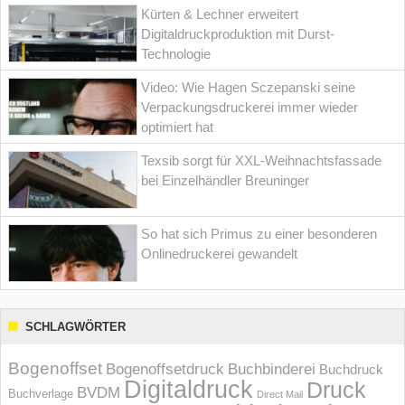
Kürten & Lechner erweitert
Digitaldruckproduktion mit Durst-
Technologie
Video: Wie Hagen Sczepanski seine
Verpackungsdruckerei immer wieder
optimiert hat
Texsib sorgt für XXL-Weihnachtsfassade
bei Einzelhändler Breuninger
So hat sich Primus zu einer besonderen
Onlinedruckerei gewandelt
SCHLAGWÖRTER
Bogenoffset
Bogenoffsetdruck
Buchbinderei
Buchdruck
Digitaldruck
Druck
BVDM
Buchverlage
Direct Mail