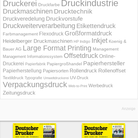
Druckindustrie
Druckerei
Druckfarbe
Druckmaschinen
Drucktechnik
Druckvorstufe
Druckveredelung
Druckweiterverarbeitung
Etikettendruck
Großformatdruck
Flexodruck
Farbmanagement
Inkjet
Heidelberger Druckmaschinen
Koenig &
HP Indigo
Large Format Printing
Bauer AG
Management
Offsetdruck
Online-
Management Informations­system
Papierhersteller
Druckerei
Papiergroßhandel
Papierfabrik
Rollendruck
Rollenoffset
Papierherstellung
Papiersorten
UV-Druck
Textildruck
Typografie
Umweltdruckerei
Verpackungsdruck
Werbedruck
Web-to-Print
Zeitungsdruck
Anzeige