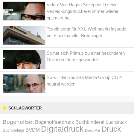
Video: Wie Hagen Sczepanski seine
Verpackungsdruckerei immer wieder
optimiert hat
Texsib sorgt für XXL-Weihnachtsfassade
bei Einzelhändler Breuninger
So hat sich Primus zu einer besonderen
Onlinedruckerei gewandelt
So will die Roularta Media Group CO2-
neutral werden
SCHLAGWÖRTER
Bogenoffset
Bogenoffsetdruck
Buchbinderei
Buchdruck
Digitaldruck
Druck
BVDM
Buchverlage
Direct Mail