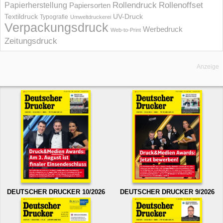
Rollendruck
Rollenoffset
Papierherstellung
Papiersorten
UV-Druck
Textildruck
Typografie
Umweltdruckerei
Verpackungsdruck
Werbedruck
Web-to-Print
Zeitungsdruck
Anzeige
DEUTSCHER DRUCKER 10/2026
DEUTSCHER DRUCKER 9/2026