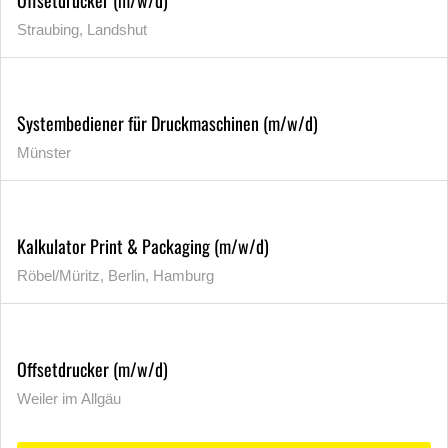
Offsetdrucker (m/w/d)
Straubing, Landshut
Systembediener für Druckmaschinen (m/w/d)
Münster
Kalkulator Print & Packaging (m/w/d)
Röbel/Müritz, Berlin, Hamburg
Offsetdrucker (m/w/d)
Weiler im Allgäu