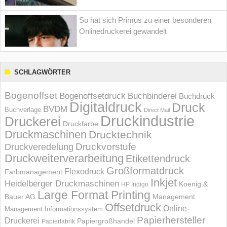
So hat sich Primus zu einer besonderen
Onlinedruckerei gewandelt
SCHLAGWÖRTER
Bogenoffset
Bogenoffsetdruck
Buchbinderei
Buchdruck
Digitaldruck
Druck
BVDM
Buchverlage
Direct Mail
Druckindustrie
Druckerei
Druckfarbe
Druckmaschinen
Drucktechnik
Druckvorstufe
Druckveredelung
Druckweiterverarbeitung
Etikettendruck
Großformatdruck
Flexodruck
Farbmanagement
Inkjet
Heidelberger Druckmaschinen
Koenig &
HP Indigo
Large Format Printing
Bauer AG
Management
Offsetdruck
Online-
Management Informations­system
Papierhersteller
Druckerei
Papiergroßhandel
Papierfabrik