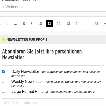
Weiterlesen
«
1
…
8
9
10
11
12
13
14
…
29
»
NEWSLETTER FÜR PROFIS
Abonnieren Sie jetzt Ihre persönlichen
Newsletter:
Daily Newsletter
Top-News für die Druckbranche und die Jobs
der Woche
Weekly Newsletter
Wöchentliches Update und monatlicher GP-
Storyletter
Large Format Printing
Spezialnews zum Großformatdruck