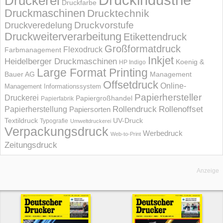
Druckerei
Druckfarbe
Druckmaschinen
Drucktechnik
Druckvorstufe
Druckveredelung
Druckweiterverarbeitung
Etikettendruck
Großformatdruck
Flexodruck
Farbmanagement
Inkjet
Heidelberger Druckmaschinen
Koenig &
HP Indigo
Large Format Printing
Bauer AG
Management
Offsetdruck
Online-
Management Informations­system
Papierhersteller
Druckerei
Papiergroßhandel
Papierfabrik
Rollendruck
Rollenoffset
Papierherstellung
Papiersorten
UV-Druck
Textildruck
Typografie
Umweltdruckerei
Verpackungsdruck
Werbedruck
Web-to-Print
Zeitungsdruck
Anzeige