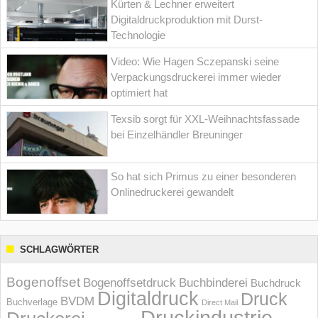
Kürten & Lechner erweitert
Digitaldruckproduktion mit Durst-
Technologie
Video: Wie Hagen Sczepanski seine
Verpackungsdruckerei immer wieder
optimiert hat
Texsib sorgt für XXL-Weihnachtsfassade
bei Einzelhändler Breuninger
So hat sich Primus zu einer besonderen
Onlinedruckerei gewandelt
SCHLAGWÖRTER
Bogenoffset
Bogenoffsetdruck
Buchbinderei
Buchdruck
Digitaldruck
Druck
BVDM
Buchverlage
Direct Mail
Druckindustrie