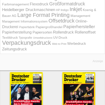
Großformatdruck
Flexodruck
Farbmanagement
Inkjet
Heidelberger Druckmaschinen
Koenig &
HP Indigo
Large Format Printing
Bauer AG
Management
Offsetdruck
Online-
Management Informations­system
Papierhersteller
Druckerei
Papiergroßhandel
Papierfabrik
Rollendruck
Rollenoffset
Papierherstellung
Papiersorten
UV-Druck
Textildruck
Typografie
Umweltdruckerei
Verpackungsdruck
Werbedruck
Web-to-Print
Zeitungsdruck
Anzeige