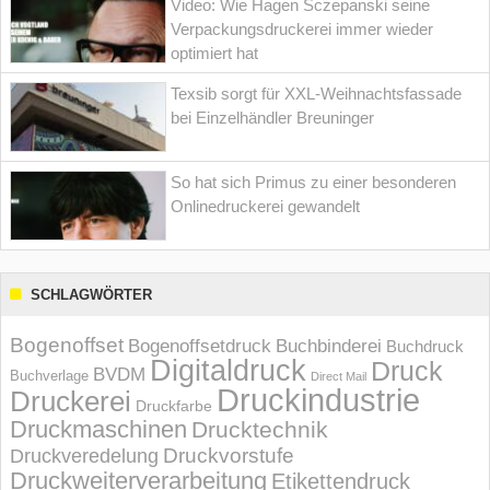
Video: Wie Hagen Sczepanski seine
Verpackungsdruckerei immer wieder
optimiert hat
Texsib sorgt für XXL-Weihnachtsfassade
bei Einzelhändler Breuninger
So hat sich Primus zu einer besonderen
Onlinedruckerei gewandelt
SCHLAGWÖRTER
Bogenoffset
Bogenoffsetdruck
Buchbinderei
Buchdruck
Digitaldruck
Druck
BVDM
Buchverlage
Direct Mail
Druckindustrie
Druckerei
Druckfarbe
Druckmaschinen
Drucktechnik
Druckvorstufe
Druckveredelung
Druckweiterverarbeitung
Etikettendruck