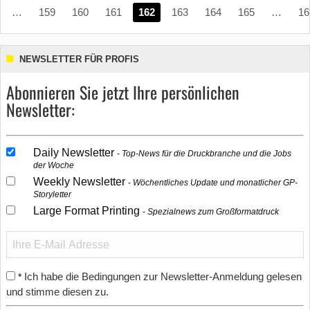
…
159
160
161
162
163
164
165
…
16
NEWSLETTER FÜR PROFIS
Abonnieren Sie jetzt Ihre persönlichen
Newsletter:
Daily Newsletter
Top-News für die Druckbranche und die Jobs
der Woche
Weekly Newsletter
Wöchentliches Update und monatlicher GP-
Storyletter
Large Format Printing
Spezialnews zum Großformatdruck
Ich habe die Bedingungen zur Newsletter-Anmeldung gelesen
*
und stimme diesen zu.