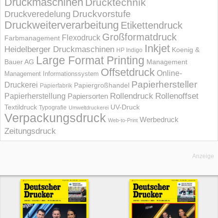
Druckmaschinen
Drucktechnik
Druckvorstufe
Druckveredelung
Druckweiterverarbeitung
Etikettendruck
Großformatdruck
Flexodruck
Farbmanagement
Inkjet
Heidelberger Druckmaschinen
Koenig &
HP Indigo
Large Format Printing
Bauer AG
Management
Offsetdruck
Online-
Management Informations­system
Papierhersteller
Druckerei
Papiergroßhandel
Papierfabrik
Rollendruck
Rollenoffset
Papierherstellung
Papiersorten
UV-Druck
Textildruck
Typografie
Umweltdruckerei
Verpackungsdruck
Werbedruck
Web-to-Print
Zeitungsdruck
Anzeige