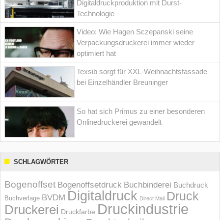
Digitaldruckproduktion mit Durst-
Technologie
Video: Wie Hagen Sczepanski seine
Verpackungsdruckerei immer wieder
optimiert hat
Texsib sorgt für XXL-Weihnachtsfassade
bei Einzelhändler Breuninger
So hat sich Primus zu einer besonderen
Onlinedruckerei gewandelt
SCHLAGWÖRTER
Bogenoffset
Bogenoffsetdruck
Buchbinderei
Buchdruck
Digitaldruck
Druck
BVDM
Buchverlage
Direct Mail
Druckindustrie
Druckerei
Druckfarbe