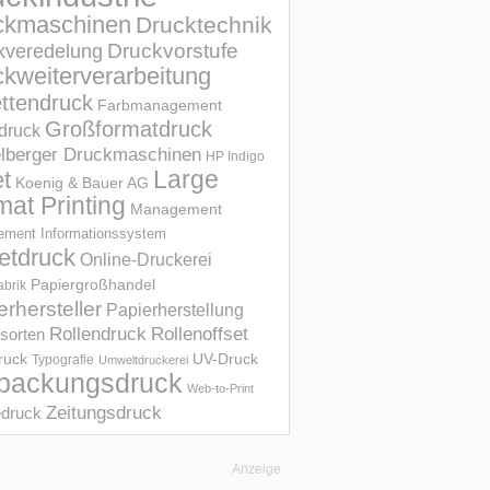
ckmaschinen
Drucktechnik
Druckvorstufe
kveredelung
kweiterverarbeitung
ettendruck
Farbmanagement
Großformatdruck
druck
elberger Druckmaschinen
HP Indigo
et
Large
Koenig & Bauer AG
mat Printing
Management
ment Informations­system
etdruck
Online-Druckerei
Papiergroßhandel
abrik
erhersteller
Papierherstellung
Rollendruck
Rollenoffset
sorten
UV-Druck
druck
Typografie
Umweltdruckerei
packungsdruck
Web-to-Print
Zeitungsdruck
druck
Anzeige