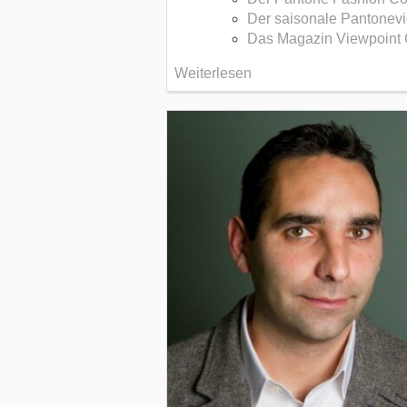
Der saisonale Pantonevi
Das Magazin Viewpoint 
Weiterlesen