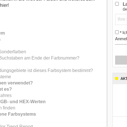
L
hier!
Gr
Ic
*
em
Anmel
n
Sonderfarben
 Buchstaben am Ende der Farbnummer?
ungsgebiete ist dieses Farbsystem bestimmt?
steme
AK
ben verwendet?
bt es?
Jahres
RGB- und HEX-Werten
 finden
tone Farbsystems
lor Trend Report