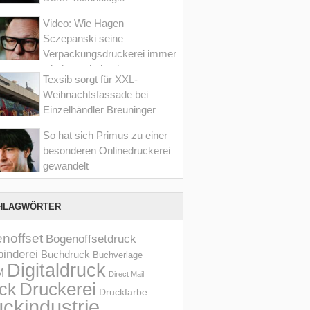
Video: Wie Hagen
Sczepanski seine
Verpackungsdruckerei immer
wieder optimiert hat
Texsib sorgt für XXL-
Weihnachtsfassade bei
Einzelhändler Breuninger
So hat sich Primus zu einer
besonderen Onlinedruckerei
gewandelt
HLAGWÖRTER
noffset
Bogenoffsetdruck
inderei
Buchdruck
Buchverlage
Digitaldruck
M
Direct Mail
Druckerei
ck
Druckfarbe
ckindustrie