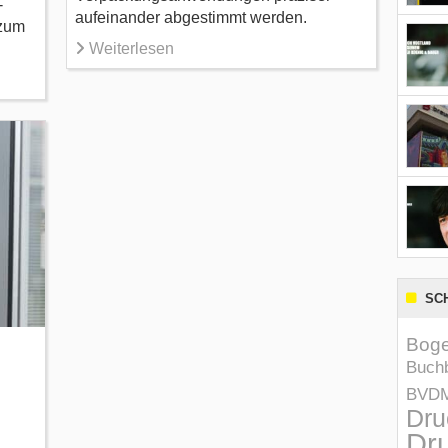
-
aufeinander abgestimmt werden.
 zum
Weiterlesen
SC
Boge
Buchb
BVD
Dru
Dru