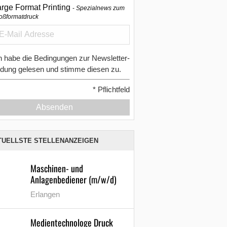
arge Format Printing
Spezialnews zum
oßformatdruck
h habe die Bedingungen zur Newsletter-
dung gelesen und stimme diesen zu.
*
Pflichtfeld
Absenden
TUELLSTE STELLENANZEIGEN
Maschinen- und
Anlagenbediener (m/w/d)
Erlangen
Medientechnologe Druck