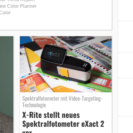
ew Color Planner
Color
Spektralfotometer mit Video-Targeting-
Technologie
X-Rite stellt neues
Spektralfotometer eXact 2
vor