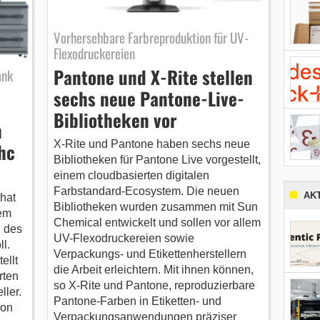
Vorhersehbare Farbreproduktion für UV-
Flexodruckereien
Pantone und X-Rite stellen
ank
sechs neue Pantone-Live-
Bibliotheken vor
n
X‑Rite und Pantone haben sechs neue
hc
Bibliotheken für Pantone Live vorgestellt,
einem cloudbasierten digitalen
Farbstandard-Ecosystem. Die neuen
AK
hat
Bibliotheken wurden zusammen mit Sun
em
Chemical entwickelt und sollen vor allem
l des
UV-Flexodruckereien sowie
l.
Verpackungs- und Etikettenherstellern
ellt
die Arbeit erleichtern. Mit ihnen können,
rten
so X-Rite und Pantone, reproduzierbare
ller.
Pantone-Farben in Etiketten- und
ion
Verpackungsanwendungen präziser