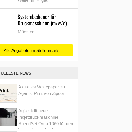
Weiler im Allgäu
Systembediener für
Druckmaschinen (m/w/d)
Münster
Alle Angebote im Stellenmarkt
TUELLSTE NEWS
Aktuelles Whitepaper zu
Agentic Print von Zipcon
Agfa stellt neue
Inkjetdruckmaschine
SpeedSet Orca 1060 für den
Verpackungsdruck vor