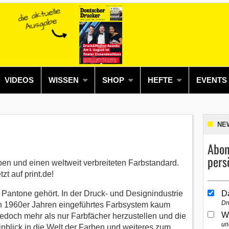
VIDEOS
WISSEN
SHOP
HEFTE
EVENTS
NE
Abon
pers
rben und einen weltweit verbreiteten Farbstandard.
t auf print.de!
Pantone gehört. In der Druck- und Designindustrie
D
Dr
en 1960er Jahren eingeführtes Farbsystem kaum
W
doch mehr als nur Farbfächer herzustellen und die
un
nblick in die Welt der Farben und weiteres zum