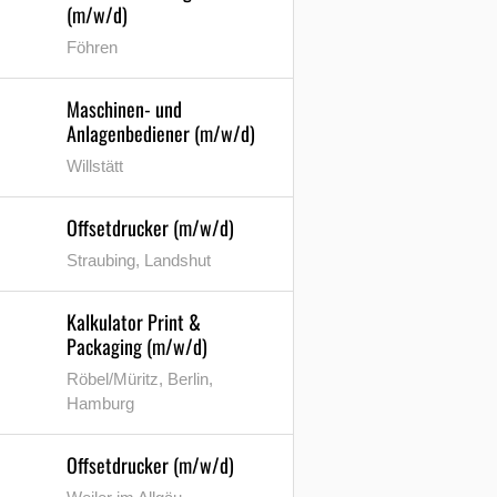
(m/w/d)
Föhren
Maschinen- und
Anlagenbediener (m/w/d)
Willstätt
Offsetdrucker (m/w/d)
Straubing, Landshut
Kalkulator Print &
Packaging (m/w/d)
Röbel/Müritz, Berlin,
Hamburg
Offsetdrucker (m/w/d)