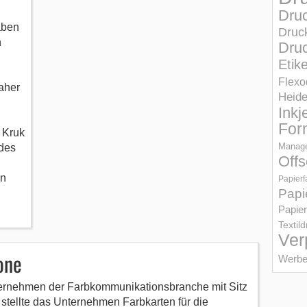
Dru
aben
Druc
n
Druc
Etik
Flexo
aher
Heid
Inkj
For
 Kruk
Manage
 des
Offs
en
Papierf
Papi
Papier
Textil
Ver
one
Werbe
ternehmen der Farbkommunikationsbranche mit Sitz
 stellte das Unternehmen Farbkarten für die