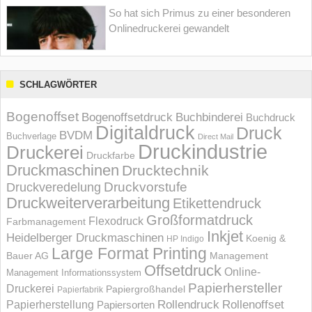
So hat sich Primus zu einer besonderen
Onlinedruckerei gewandelt
SCHLAGWÖRTER
Bogenoffset
Bogenoffsetdruck
Buchbinderei
Buchdruck
Digitaldruck
Druck
BVDM
Buchverlage
Direct Mail
Druckindustrie
Druckerei
Druckfarbe
Druckmaschinen
Drucktechnik
Druckvorstufe
Druckveredelung
Druckweiterverarbeitung
Etikettendruck
Großformatdruck
Flexodruck
Farbmanagement
Inkjet
Heidelberger Druckmaschinen
Koenig &
HP Indigo
Large Format Printing
Bauer AG
Management
Offsetdruck
Online-
Management Informations­system
Papierhersteller
Druckerei
Papiergroßhandel
Papierfabrik
Rollendruck
Rollenoffset
Papierherstellung
Papiersorten