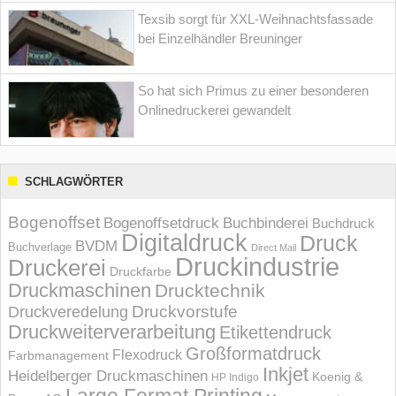
Texsib sorgt für XXL-Weihnachtsfassade
bei Einzelhändler Breuninger
So hat sich Primus zu einer besonderen
Onlinedruckerei gewandelt
SCHLAGWÖRTER
Bogenoffset
Bogenoffsetdruck
Buchbinderei
Buchdruck
Digitaldruck
Druck
BVDM
Buchverlage
Direct Mail
Druckindustrie
Druckerei
Druckfarbe
Druckmaschinen
Drucktechnik
Druckvorstufe
Druckveredelung
Druckweiterverarbeitung
Etikettendruck
Großformatdruck
Flexodruck
Farbmanagement
Inkjet
Heidelberger Druckmaschinen
Koenig &
HP Indigo