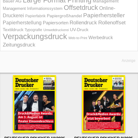
Large Format Printing
Bauer AG
Management
Offsetdruck
Online-
Management Informations­system
Papierhersteller
Druckerei
Papiergroßhandel
Papierfabrik
Rollendruck
Rollenoffset
Papierherstellung
Papiersorten
UV-Druck
Textildruck
Typografie
Umweltdruckerei
Verpackungsdruck
Werbedruck
Web-to-Print
Zeitungsdruck
Anzeige