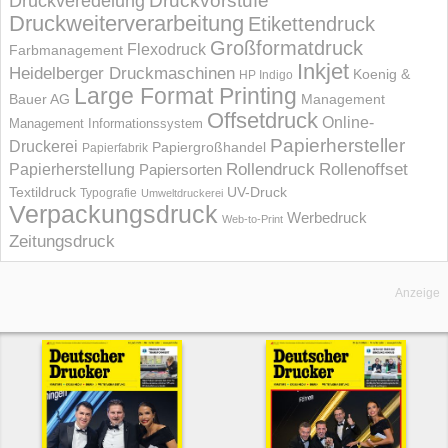
Druckvorstufe
Druckveredelung
Druckweiterverarbeitung
Etikettendruck
Großformatdruck
Flexodruck
Farbmanagement
Inkjet
Heidelberger Druckmaschinen
Koenig &
HP Indigo
Large Format Printing
Bauer AG
Management
Offsetdruck
Online-
Management Informations­system
Papierhersteller
Druckerei
Papiergroßhandel
Papierfabrik
Rollendruck
Rollenoffset
Papierherstellung
Papiersorten
UV-Druck
Textildruck
Typografie
Umweltdruckerei
Verpackungsdruck
Werbedruck
Web-to-Print
Zeitungsdruck
Anzeige