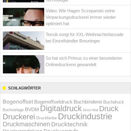
Video: Wie Hagen Sczepanski seine
Verpackungsdruckerei immer wieder
optimiert hat
Texsib sorgt für XXL-Weihnachtsfassade
bei Einzelhändler Breuninger
So hat sich Primus zu einer besonderen
Onlinedruckerei gewandelt
SCHLAGWÖRTER
Bogenoffset
Bogenoffsetdruck
Buchbinderei
Buchdruck
Digitaldruck
Druck
BVDM
Buchverlage
Direct Mail
Druckindustrie
Druckerei
Druckfarbe
Druckmaschinen
Drucktechnik