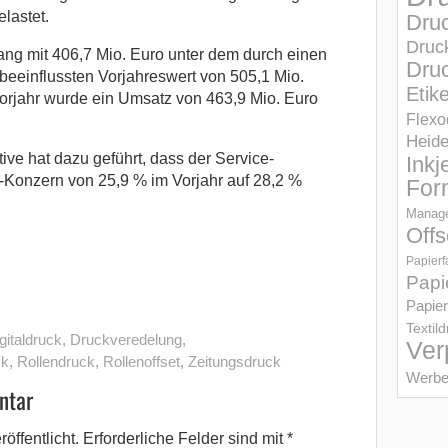
lastet.
Dru
Druc
ang mit 406,7 Mio. Euro unter dem durch einen
Druc
beeinflussten Vorjahreswert von 505,1 Mio.
Etik
orjahr wurde ein Umsatz von 463,9 Mio. Euro
Flexo
Heid
tive hat dazu geführt, dass der Service-
Inkj
-Konzern von 25,9 % im Vorjahr auf 28,2 %
For
Manage
Offs
Papierf
Papi
Papier
Textil
gitaldruck
,
Druckveredelung
,
Ver
ck
,
Rollendruck
,
Rollenoffset
,
Zeitungsdruck
Werbe
ntar
öffentlicht.
Erforderliche Felder sind mit
*