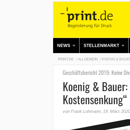
NEWS
STELLENMARKT
PRINT.DE
ALLGEMEIN
KOENIG & BAUE
Geschäftsbericht 2019: Keine Di
Koenig & Bauer: 
Kostensenkung“ 
von Frank Lohmann
,
19. März 202