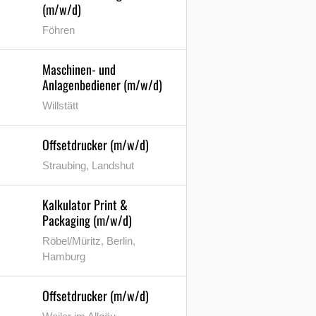
(m/w/d)
Föhren
Maschinen- und
Anlagenbediener (m/w/d)
Willstätt
Offsetdrucker (m/w/d)
Straubing, Landshut
Kalkulator Print &
Packaging (m/w/d)
Röbel/Müritz, Berlin,
Hamburg
Offsetdrucker (m/w/d)