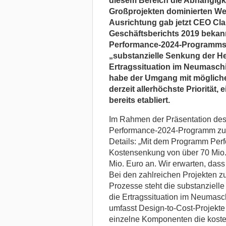
diesem Bereich die Abhängigke
Großprojekten dominierten Wer
Ausrichtung gab jetzt CEO Cl
Geschäftsberichts 2019 beka
Performance-2024-Programms wi
„substanzielle Senkung der He
Ertragssituation im Neumaschi
habe der Umgang mit möglich
derzeit allerhöchste Priorität,
bereits etabliert.
Im Rahmen der Präsentation des 
Performance-2024-Programm zust
Details: „Mit dem Programm Perf
Kostensenkung von über 70 Mio. 
Mio. Euro an. Wir erwarten, das
Bei den zahlreichen Projekten z
Prozesse steht die substanziell
die Ertragssituation im Neumasc
umfasst Design-to-Cost-Projekte 
einzelne Komponenten die koste