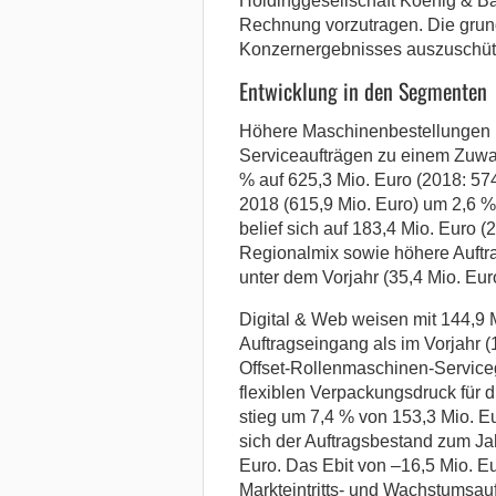
Holdinggesellschaft Koenig & B
Rechnung vorzutragen. Die grund
Konzernergebnisses auszuschütte
Entwicklung in den Segmenten
Höhere Maschinenbestellungen i
Serviceaufträgen zu einem Zuwa
% auf 625,3 Mio. Euro (2018: 57
2018 (615,9 Mio. Euro) um 2,6 %
belief sich auf 183,4 Mio. Euro 
Regionalmix sowie höhere Auftrag
unter dem Vorjahr (35,4 Mio. Eur
Digital & Web weisen mit 144,9 
Auftragseingang als im Vorjahr 
Offset-Rollenmaschinen-Service
flexiblen Verpackungsdruck für
stieg um 7,4 % von 153,3 Mio. Eu
sich der Auftragsbestand zum Ja
Euro. Das Ebit von –16,5 Mio. Eu
Markteintritts- und Wachstumsa