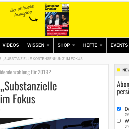
VIDEOS
WISSEN
SHOP
HEFTE
EVENTS
R: „SUBSTANZIELLE KOSTENSENKUNG“ IM FOKUS
videndenzahlung für 2019?
NE
„Substanzielle
Abon
pers
im Fokus
D
0
Dr
W
un