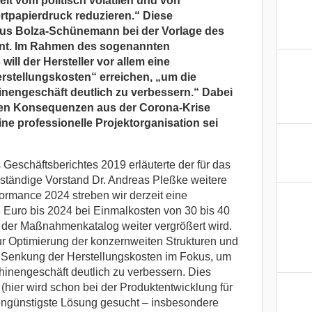
it vom politisch volatilen und von
tpapierdruck reduzieren.“ Diese
aus Bolza-Schünemann bei der Vorlage des
nnt. Im Rahmen des sogenannten
ll der Hersteller vor allem eine
rstellungskosten“ erreichen, „um die
nengeschäft deutlich zu verbessern.“ Dabei
en Konsequenzen aus der Corona-Krise
 eine professionelle Projektorganisation sei
Geschäftsberichtes 2019 erläuterte der für das
ändige Vorstand Dr. Andreas Pleßke weitere
ormance 2024 streben wir derzeit eine
Euro bis 2024 bei Einmalkosten von 30 bis 40
s der Maßnahmenkatalog weiter vergrößert wird.
ur Optimierung der konzernweiten Strukturen und
e Senkung der Herstellungskosten im Fokus, um
hinengeschäft deutlich zu verbessern. Dies
(hier wird schon bei der Produktentwicklung für
ngünstigste Lösung gesucht – insbesondere