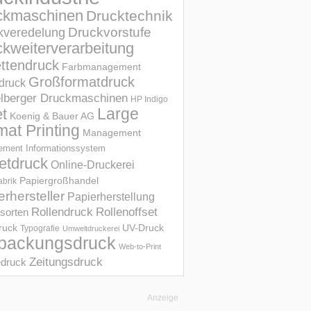
ckmaschinen
Drucktechnik
Druckvorstufe
kveredelung
kweiterverarbeitung
ettendruck
Farbmanagement
Großformatdruck
druck
elberger Druckmaschinen
HP Indigo
et
Large
Koenig & Bauer AG
mat Printing
Management
ment Informations­system
etdruck
Online-Druckerei
Papiergroßhandel
abrik
erhersteller
Papierherstellung
Rollendruck
Rollenoffset
sorten
UV-Druck
druck
Typografie
Umweltdruckerei
packungsdruck
Web-to-Print
Zeitungsdruck
druck
Anzeige