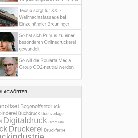
wieder optimiert hat
Texsib sorgt für XXL-
Weihnachtsfassade bei
Einzelhändler Breuninger
So hat sich Primus zu einer
besonderen Onlinedruckerei
gewandelt
So will die Roularta Media
Group CO2-neutral werden
HLAGWÖRTER
noffset
Bogenoffsetdruck
inderei
Buchdruck
Buchverlage
Digitaldruck
M
Direct Mail
Druckerei
ck
Druckfarbe
ckindustrie