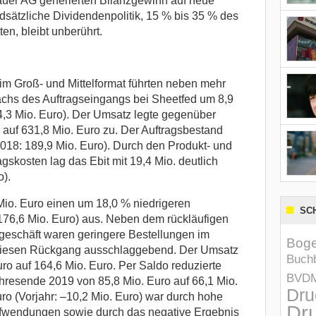
auer AG generierten Bilanzgewinn auf neue
sätzliche Dividendenpolitik, 15 % bis 35 % des
n, bleibt unberührt.
m Groß- und Mittelformat führten neben mehr
chs des Auftragseingangs bei Sheetfed um 8,9
4,3 Mio. Euro). Der Umsatz legte gegenüber
 auf 631,8 Mio. Euro zu. Der Auftragsbestand
(2018: 189,9 Mio. Euro). Durch den Produkt- und
skosten lag das Ebit mit 19,4 Mio. deutlich
o).
Mio. Euro einen um 18,0 % niedrigeren
SC
(176,6 Mio. Euro) aus. Neben dem rückläufigen
geschäft waren geringere Bestellungen im
Boge
 diesen Rückgang ausschlaggebend. Der Umsatz
Buchb
ro auf 164,6 Mio. Euro. Per Saldo reduzierte
BVD
hresende 2019 von 85,8 Mio. Euro auf 66,1 Mio.
Dru
ro (Vorjahr: –10,2 Mio. Euro) war durch hohe
Dru
ufwendungen sowie durch das negative Ergebnis