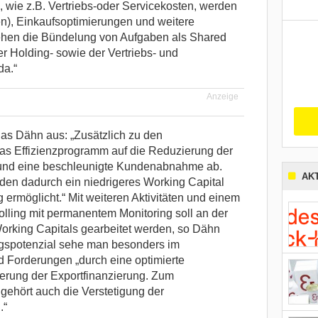
n, wie z.B. Vertriebs-oder Servicekosten, werden
en), Einkaufsoptimierungen und weitere
hen die Bündelung von Aufgaben als Shared
r Holding- sowie der Vertriebs- und
da.“
Anzeige
as Dähn aus: „Zusätzlich zu den
as Effizienzprogramm auf die Reduzierung der
 und eine beschleunigte Kundenabnahme ab.
AK
den dadurch ein niedrigeres Working Capital
ermöglicht.“ Mit weiteren Aktivitäten und einem
ing mit permanentem Monitoring soll an der
orking Capitals gearbeitet werden, so Dähn
ngspotenzial sehe man besonders im
d Forderungen „durch eine optimierte
ierung der Exportfinanzierung. Zum
hört auch die Verstetigung der
.“