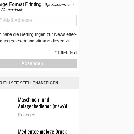
arge Format Printing
Spezialnews zum
oßformatdruck
h habe die Bedingungen zur Newsletter-
dung gelesen und stimme diesen zu.
*
Pflichtfeld
Absenden
TUELLSTE STELLENANZEIGEN
Maschinen- und
Anlagenbediener (m/w/d)
Erlangen
Medientechnologe Druck