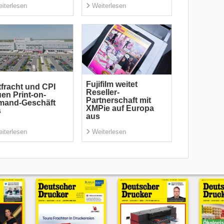
iterlesen
Weiterlesen
Fujifilm weitet
tfracht und CPI
Reseller-
en Print-on-
Partnerschaft mit
mand-Geschäft
XMPie auf Europa
s
aus
iterlesen
Weiterlesen