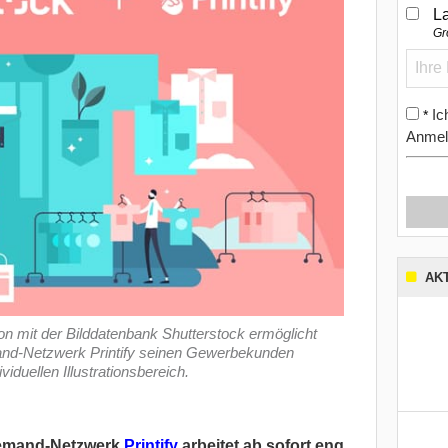
L
Gr
Ic
*
Anmel
AK
on mit der Bilddatenbank Shutterstock ermöglicht
and-Netzwerk Printify seinen Gewerbekunden
iduellen Illustrationsbereich.
-Demand-Netzwerk
Printify
arbeitet ab sofort eng