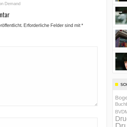
 on Demand
ntar
öffentlicht.
Erforderliche Felder sind mit
*
SC
Boge
Buchb
BVD
Dru
Dru