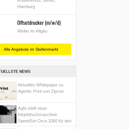
Röbel/Müritz, Berlin,
Hamburg
Offsetdrucker (m/w/d)
Weiler im Allgäu
Alle Angebote im Stellenmarkt
TUELLSTE NEWS
Aktuelles Whitepaper zu
Agentic Print von Zipcon
Agfa stellt neue
Inkjetdruckmaschine
SpeedSet Orca 1060 für den
Verpackungsdruck vor