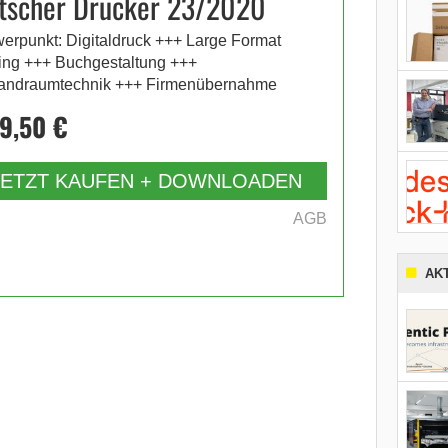
tscher Drucker 23/2020
erpunkt: Digitaldruck +++ Large Format
ting +++ Buchgestaltung +++
andraumtechnik +++ Firmenübernahme
9,50 €
JETZT KAUFEN + DOWNLOADEN
AGB
AK