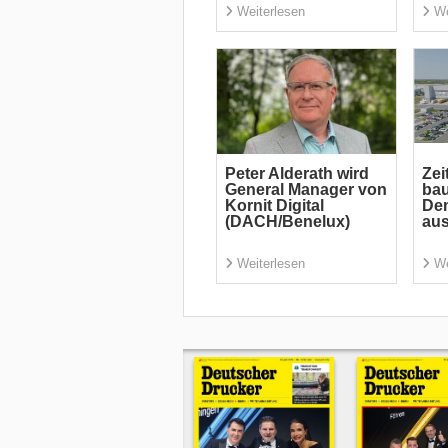
Weiterlesen
We
Peter Alderath wird
Zei
General Manager von
bau
Kornit Digital
De
(DACH/Benelux)
au
Weiterlesen
We