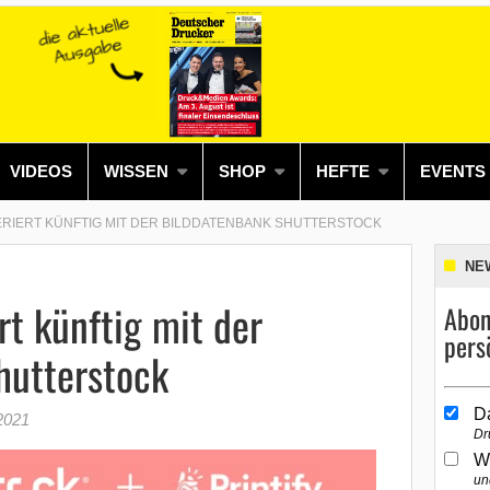
VIDEOS
WISSEN
SHOP
HEFTE
EVENTS
ERIERT KÜNFTIG MIT DER BILDDATENBANK SHUTTERSTOCK
NE
rt künftig mit der
Abon
pers
hutterstock
D
2021
Dr
W
un