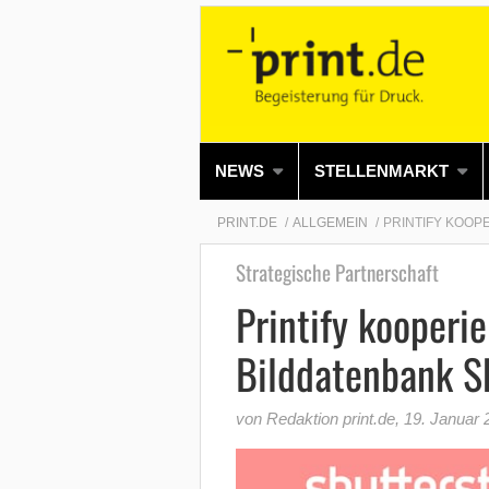
NEWS
STELLENMARKT
PRINT.DE
ALLGEMEIN
PRINTIFY KOOP
Strategische Partnerschaft
Printify kooperie
Bilddatenbank S
von Redaktion print.de
,
19. Januar 