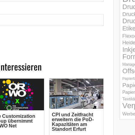
Dru
Druc
Druc
Etik
Flexo
Heid
Inkj
For
interessieren
Manage
Offs
Papierf
Papi
Papier
Textil
Ver
Werbe
CPI und Zeitfracht
 Customization
erweitern die PoD-
oup übernimmt
Kapazitäten am
WO Net
Standort Erfurt