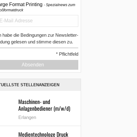
arge Format Printing
Spezialnews zum
oßformatdruck
h habe die Bedingungen zur Newsletter-
dung gelesen und stimme diesen zu.
*
Pflichtfeld
Absenden
TUELLSTE STELLENANZEIGEN
Maschinen- und
Anlagenbediener (m/w/d)
Erlangen
Medientechnologe Druck