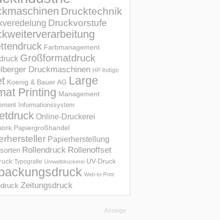
ckmaschinen
Drucktechnik
Druckvorstufe
kveredelung
kweiterverarbeitung
ettendruck
Farbmanagement
Großformatdruck
druck
elberger Druckmaschinen
HP Indigo
et
Large
Koenig & Bauer AG
mat Printing
Management
ment Informations­system
etdruck
Online-Druckerei
Papiergroßhandel
abrik
erhersteller
Papierherstellung
Rollendruck
Rollenoffset
sorten
UV-Druck
druck
Typografie
Umweltdruckerei
packungsdruck
Web-to-Print
Zeitungsdruck
druck
Anzeige