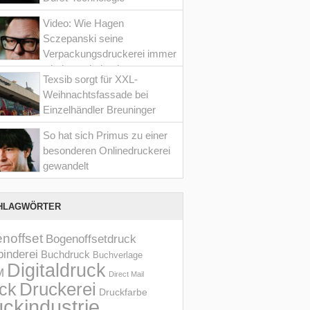
Video: Wie Hagen
Sczepanski seine
Verpackungsdruckerei immer
wieder optimiert hat
Texsib sorgt für XXL-
Weihnachtsfassade bei
Einzelhändler Breuninger
So hat sich Primus zu einer
besonderen Onlinedruckerei
gewandelt
HLAGWÖRTER
noffset
Bogenoffsetdruck
inderei
Buchdruck
Buchverlage
Digitaldruck
M
Direct Mail
Druckerei
ck
Druckfarbe
ckindustrie