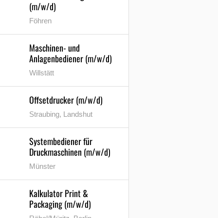
(m/w/d)
Föhren
Maschinen- und
Anlagenbediener (m/w/d)
Willstätt
Offsetdrucker (m/w/d)
Straubing, Landshut
Systembediener für
Druckmaschinen (m/w/d)
Münster
Kalkulator Print &
Packaging (m/w/d)