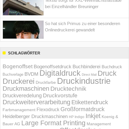
Texsib sorgt für XXL-Weihnachtsfassade
bei Einzelhändler Breuninger
So hat sich Primus zu einer besonderen
Onlinedruckerei gewandelt
SCHLAGWÖRTER
Bogenoffset
Bogenoffsetdruck
Buchbinderei
Buchdruck
Digitaldruck
Druck
BVDM
Buchverlage
Direct Mail
Druckindustrie
Druckerei
Druckfarbe
Druckmaschinen
Drucktechnik
Druckvorstufe
Druckveredelung
Druckweiterverarbeitung
Etikettendruck
Großformatdruck
Flexodruck
Farbmanagement
Inkjet
Heidelberger Druckmaschinen
Koenig &
HP Indigo
Large Format Printing
Bauer AG
Management