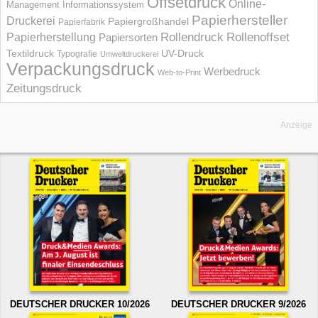
Offsetdruck
Online-
Management Informations­system
Papierhersteller
Druckerei
Papiergroßhandel
Papierfabrik
Rollendruck
Rollenoffset
Papierherstellung
Papiersorten
UV-Druck
Textildruck
Typografie
Umweltdruckerei
Verpackungsdruck
Werbedruck
Web-to-Print
Zeitungsdruck
Anzeige
DEUTSCHER DRUCKER 10/2026
DEUTSCHER DRUCKER 9/2026