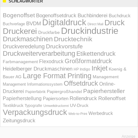
SCHLAGWÖRTER
Bogenoffset
Bogenoffsetdruck
Buchbinderei
Buchdruck
Digitaldruck
Druck
BVDM
Buchverlage
Direct Mail
Druckindustrie
Druckerei
Druckfarbe
Druckmaschinen
Drucktechnik
Druckvorstufe
Druckveredelung
Druckweiterverarbeitung
Etikettendruck
Großformatdruck
Flexodruck
Farbmanagement
Inkjet
Heidelberger Druckmaschinen
Koenig &
HP Indigo
Large Format Printing
Bauer AG
Management
Offsetdruck
Online-
Management Informations­system
Papierhersteller
Druckerei
Papiergroßhandel
Papierfabrik
Rollendruck
Rollenoffset
Papierherstellung
Papiersorten
UV-Druck
Textildruck
Typografie
Umweltdruckerei
Verpackungsdruck
Werbedruck
Web-to-Print
Zeitungsdruck
Anzeige