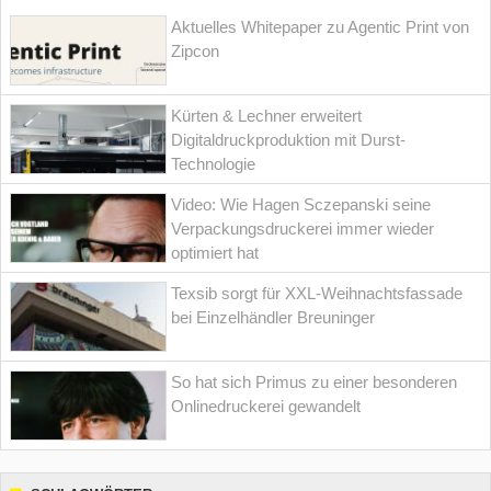
Aktuelles Whitepaper zu Agentic Print von
Zipcon
Kürten & Lechner erweitert
Digitaldruckproduktion mit Durst-
Technologie
Video: Wie Hagen Sczepanski seine
Verpackungsdruckerei immer wieder
optimiert hat
Texsib sorgt für XXL-Weihnachtsfassade
bei Einzelhändler Breuninger
So hat sich Primus zu einer besonderen
Onlinedruckerei gewandelt