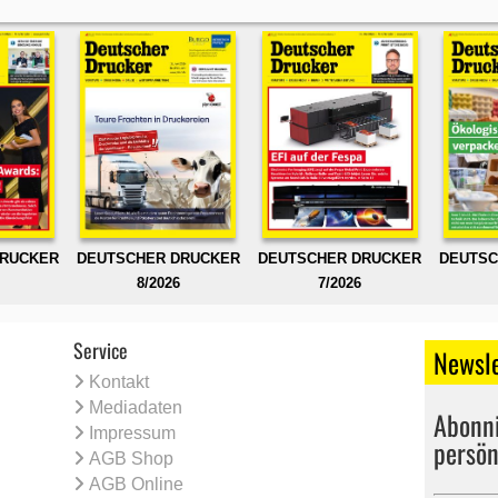
DRUCKER
DEUTSCHER DRUCKER
DEUTSCHER DRUCKER
DEUTSC
8/2026
7/2026
Service
Newsle
Kontakt
Mediadaten
Abonni
Impressum
persön
AGB Shop
AGB Online