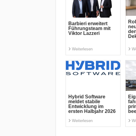
Rol
Barbieri erweitert
neu
Führungsteam mit
den
Viktor Lazzeri
Dek
Weiterlesen
We
Hybrid Software
Eig
meldet stabile
fah
Entwicklung im
pri
ersten Halbjahr 2026
be
Weiterlesen
We