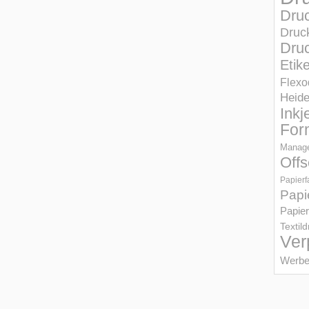
Dru
Druc
Druc
Etik
Flexo
Heid
Inkj
For
Manage
Offs
Papierf
Papi
Papier
Textil
Ver
Werbe