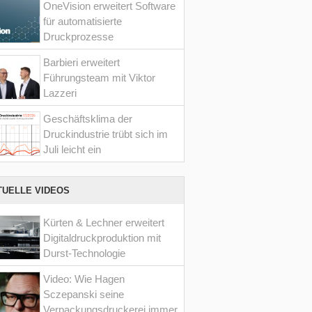
OneVision erweitert Software
für automatisierte
Druckprozesse
Barbieri erweitert
Führungsteam mit Viktor
Lazzeri
Geschäftsklima der
Druckindustrie trübt sich im
Juli leicht ein
TUELLE VIDEOS
Kürten & Lechner erweitert
Digitaldruckproduktion mit
Durst-Technologie
Video: Wie Hagen
Sczepanski seine
Verpackungsdruckerei immer