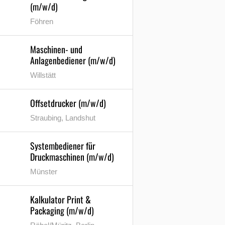
(m/w/d)
Föhren
Maschinen- und
Anlagenbediener (m/w/d)
Willstätt
Offsetdrucker (m/w/d)
Straubing, Landshut
Systembediener für
Druckmaschinen (m/w/d)
Münster
Kalkulator Print &
Packaging (m/w/d)