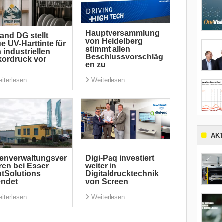
Hauptversammlung
and DG stellt
von Heidelberg
e UV-Harttinte für
stimmt allen
 industriellen
Beschlussvorschläg
ordruck vor
en zu
iterlesen
Weiterlesen
AK
enverwaltungsver
Digi-Paq investiert
ren bei Esser
weiter in
ntSolutions
Digitaldrucktechnik
endet
von Screen
iterlesen
Weiterlesen