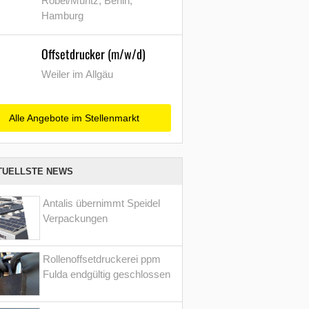
Röbel/Müritz, Berlin,
Hamburg
Offsetdrucker (m/w/d)
Weiler im Allgäu
Alle Angebote im Stellenmarkt
TUELLSTE NEWS
Antalis übernimmt Speidel
Verpackungen
Rollenoffsetdruckerei ppm
Fulda endgültig geschlossen