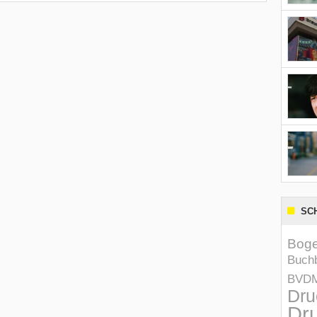
SC
Boge
Buchb
BVD
Dru
Dru