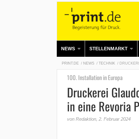
NEWS
STELLENMARKT
PRINT.DE
NEWS
TECHNIK
DRUCKEREI
100. Installation in Europa
Druckerei Glaudo
in eine Revoria 
von Redaktion
,
2. Februar 2024