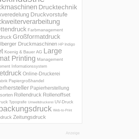
ckmaschinen
Drucktechnik
Druckvorstufe
kveredelung
kweiterverarbeitung
ettendruck
Farbmanagement
Großformatdruck
druck
elberger Druckmaschinen
HP Indigo
et
Large
Koenig & Bauer AG
mat Printing
Management
ment Informations­system
etdruck
Online-Druckerei
Papiergroßhandel
abrik
erhersteller
Papierherstellung
Rollendruck
Rollenoffset
sorten
UV-Druck
druck
Typografie
Umweltdruckerei
packungsdruck
Web-to-Print
Zeitungsdruck
druck
Anzeige