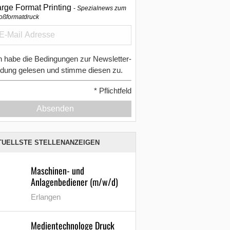
arge Format Printing
Spezialnews zum
oßformatdruck
h habe die Bedingungen zur Newsletter-
dung gelesen und stimme diesen zu.
*
Pflichtfeld
Absenden
TUELLSTE STELLENANZEIGEN
Maschinen- und
Anlagenbediener (m/w/d)
Erlangen
Medientechnologe Druck