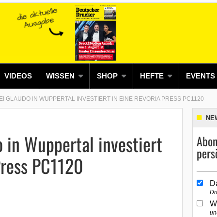
VIDEOS
WISSEN
SHOP
HEFTE
EVENTS
 GLAUDO IN WUPPERTAL INVESTIERT IN EINE REVORIA PRESS PC1120
NE
 in Wuppertal investiert
Abon
pers
Press PC1120
D
Dr
W
un