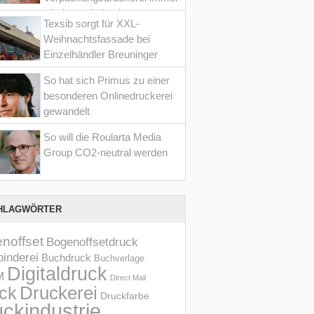
wieder optimiert hat
Texsib sorgt für XXL-
Weihnachtsfassade bei
Einzelhändler Breuninger
So hat sich Primus zu einer
besonderen Onlinedruckerei
gewandelt
So will die Roularta Media
Group CO2-neutral werden
HLAGWÖRTER
noffset
Bogenoffsetdruck
inderei
Buchdruck
Buchverlage
Digitaldruck
M
Direct Mail
Druckerei
ck
Druckfarbe
ckindustrie