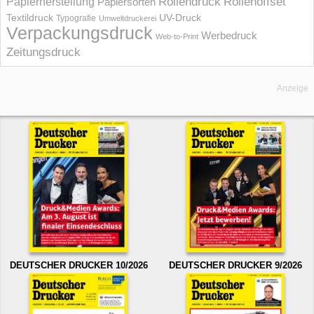
Rollendruck
Rollenoffset
Papierherstellung
Papiersorten
UV-Druck
Textildruck
Typografie
Umweltdruckerei
Verpackungsdruck
Werbedruck
Web-to-Print
Zeitungsdruck
Anzeige
DEUTSCHER DRUCKER 10/2026
DEUTSCHER DRUCKER 9/2026