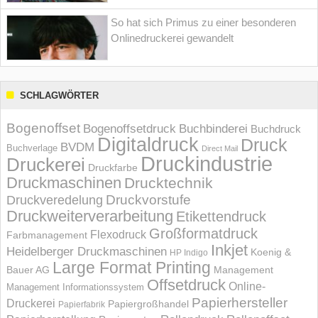
So hat sich Primus zu einer besonderen
Onlinedruckerei gewandelt
SCHLAGWÖRTER
Bogenoffset
Bogenoffsetdruck
Buchbinderei
Buchdruck
Digitaldruck
Druck
BVDM
Buchverlage
Direct Mail
Druckindustrie
Druckerei
Druckfarbe
Druckmaschinen
Drucktechnik
Druckvorstufe
Druckveredelung
Druckweiterverarbeitung
Etikettendruck
Großformatdruck
Flexodruck
Farbmanagement
Inkjet
Heidelberger Druckmaschinen
Koenig &
HP Indigo
Large Format Printing
Bauer AG
Management
Offsetdruck
Online-
Management Informations­system
Papierhersteller
Druckerei
Papiergroßhandel
Papierfabrik