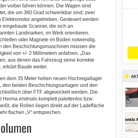
der vorbei fahren können. Die Wagen sind
stet, die um 360 Grad schwenkbar sind; zwei
 Elektromotor angetrieben. Gesteuert werden
 eingebaute Scanner, die sich an
annten Landmarken, im Werk orientieren.
schleifen oder Magnete im Boden notwendig.
an den Beschichtungsmaschinen müssen die
keit von +/- 2 Millimetern anfahren. „Das
en, aus denen das Fahrzeug seine korrekte
 erklärt Baude weiter.
AK
en dem 35 Meter hohen neuen Hochregallager
, den beiden Beschichtungsanlagen und den
hließlich über FTF abgewickelt werden. Die
 Herma erstmals komplett palettenlos bzw.
heißt, die Rollen liegen direkt auf der Ladefläche
ehr flachen „V“ entsprechen.
svolumen