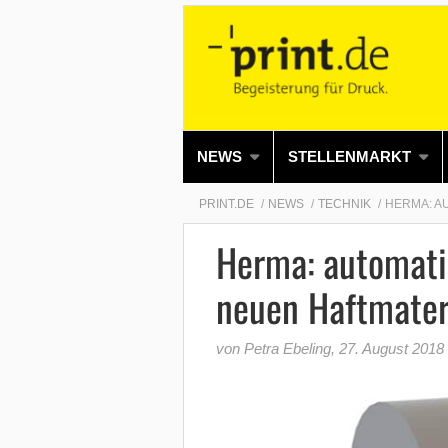
NEWS
STELLENMARKT
PRINT.DE
NEWS
TECHNIK
HERMA: A
Herma: automatis
neuen Haftmater
von Petra Ebeling
,
27. August 2018