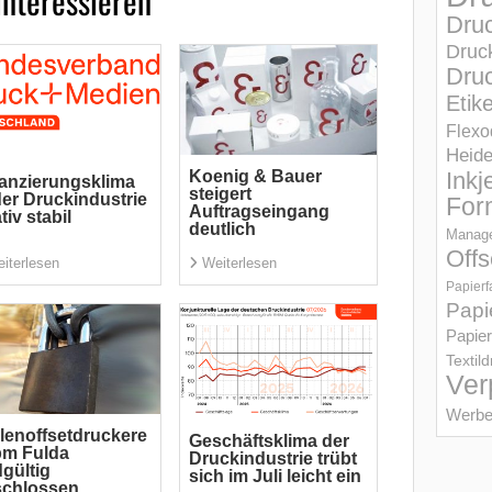
interessieren
Dru
Druc
Druc
Etik
Flexo
Heid
Koenig & Bauer
Inkj
anzierungsklima
steigert
der Druckindustrie
For
Auftragseingang
ativ stabil
deutlich
Manage
Offs
iterlesen
Weiterlesen
Papierf
Papi
Papier
Textil
Ver
Werbe
lenoffsetdruckere
Geschäftsklima der
pm Fulda
Druckindustrie trübt
gültig
sich im Juli leicht ein
schlossen