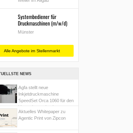
Weiler im Allgäu
Systembediener für
Druckmaschinen (m/w/d)
Münster
Alle Angebote im Stellenmarkt
TUELLSTE NEWS
Agfa stellt neue
Inkjetdruckmaschine
SpeedSet Orca 1060 für den
Verpackungsdruck vor
Aktuelles Whitepaper zu
Agentic Print von Zipcon