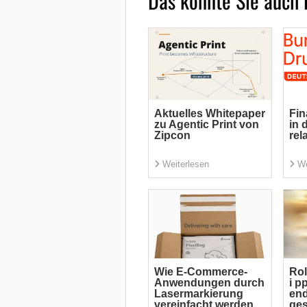
Das könnte Sie auch 
Aktuelles Whitepaper
Fin
zu Agentic Print von
in 
Zipcon
rel
Weiterlesen
We
Wie E-Commerce-
Rol
Anwendungen durch
i p
Lasermarkierung
end
vereinfacht werden
ge