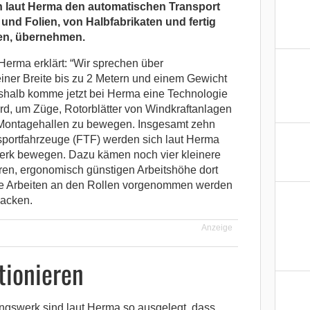
 laut Herma den automatischen Transport
und Folien, von Halbfabrikaten und fertig
len, übernehmen.
 Herma erklärt: “Wir sprechen über
einer Breite bis zu 2 Metern und einem Gewicht
shalb komme jetzt bei Herma eine Technologie
ird, um Züge, Rotorblätter von Windkraftanlagen
Montagehallen zu bewegen. Insgesamt zehn
sportfahrzeuge (FTF) werden sich laut Herma
erk bewegen. Dazu kämen noch vier kleinere
eren, ergonomisch günstigen Arbeitshöhe dort
e Arbeiten an den Rollen vorgenommen werden
acken.
Anzeige
tionieren
gswerk sind laut Herma so ausgelegt, dass