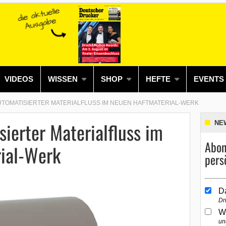
VIDEOS
WISSEN
SHOP
HEFTE
EVENTS
UTOMATISIERTER MATERIALFLUSS IM NEUEN HAFTMATERIAL-WERK
ierter Materialfluss im
NE
Abon
ial-Werk
pers
D
Dr
W
un