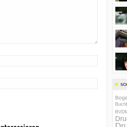
SC
Boge
Buchb
BVD
Dru
Dru