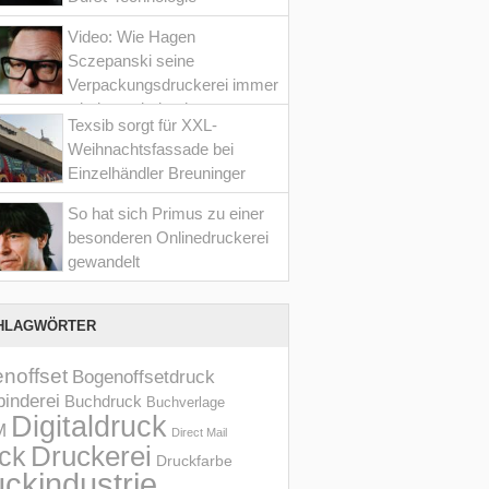
Video: Wie Hagen
Sczepanski seine
Verpackungsdruckerei immer
wieder optimiert hat
Texsib sorgt für XXL-
Weihnachtsfassade bei
Einzelhändler Breuninger
So hat sich Primus zu einer
besonderen Onlinedruckerei
gewandelt
HLAGWÖRTER
noffset
Bogenoffsetdruck
inderei
Buchdruck
Buchverlage
Digitaldruck
M
Direct Mail
Druckerei
ck
Druckfarbe
ckindustrie