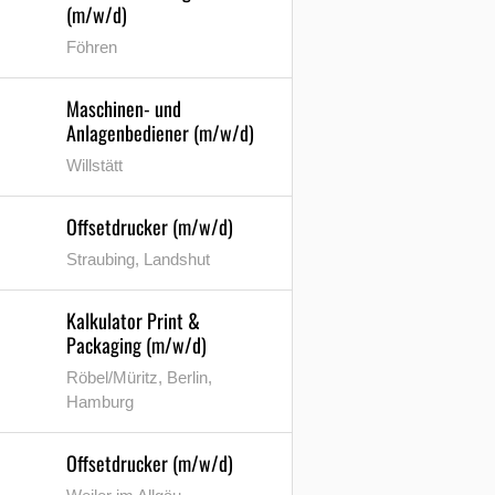
(m/w/d)
Föhren
Maschinen- und
Anlagenbediener (m/w/d)
Willstätt
Offsetdrucker (m/w/d)
Straubing, Landshut
Kalkulator Print &
Packaging (m/w/d)
Röbel/Müritz, Berlin,
Hamburg
Offsetdrucker (m/w/d)