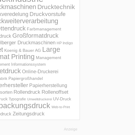
ckmaschinen
Drucktechnik
Druckvorstufe
kveredelung
kweiterverarbeitung
ettendruck
Farbmanagement
Großformatdruck
druck
elberger Druckmaschinen
HP Indigo
et
Large
Koenig & Bauer AG
mat Printing
Management
ment Informations­system
etdruck
Online-Druckerei
Papiergroßhandel
abrik
erhersteller
Papierherstellung
Rollendruck
Rollenoffset
sorten
UV-Druck
druck
Typografie
Umweltdruckerei
packungsdruck
Web-to-Print
Zeitungsdruck
druck
Anzeige