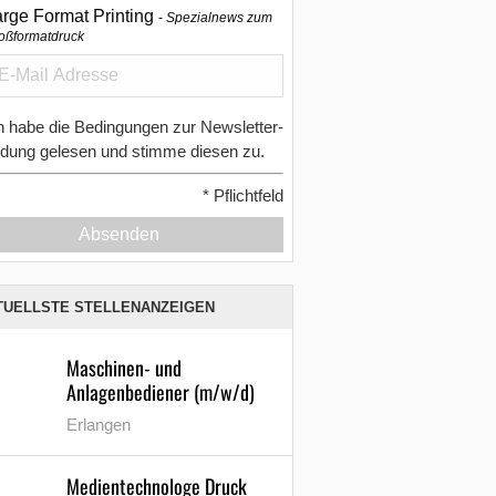
arge Format Printing
Spezialnews zum
oßformatdruck
h habe die Bedingungen zur Newsletter-
dung gelesen und stimme diesen zu.
*
Pflichtfeld
Absenden
TUELLSTE STELLENANZEIGEN
Maschinen- und
Anlagenbediener (m/w/d)
Erlangen
Medientechnologe Druck